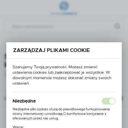
Przejdź do menu.
Przejdź do wyszukiwarki.
Przejdź do treści.
Drukarki i akcesoria
Skanery kodów kreskowaych/PDA
ZARZĄDZAJ PLIKAMI COOKIE
Skanery kodów
kreskowaych/PDA
Szanujemy Twoją prywatność. Możesz zmienić
ustawienia cookies lub zaakceptować je wszystkie. W
(2)
dowolnym momencie możesz dokonać zmiany swoich
ustawień.
Domyślnie
FILTRUJ
Niezbędne
Niezbędne pliki cookies służą do prawidłowego funkcjonowania
strony internetowej i umożliwiają Ci komfortowe korzystanie z
oferowanych przez nas usług.
Pliki cookies odpowiadają na podejmowane przez Ciebie działania w
Więcej