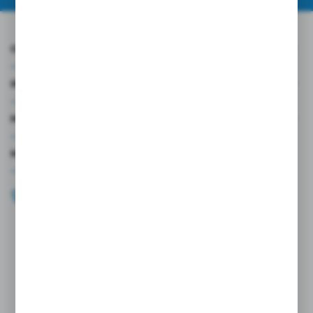
O NAS
INFORMACJE
MOJE KONTO
MASZ PYTANIE?
+48 696 099 515
Zapraszamy pon.-pt. 9.00-18.00
biuro@wojtap.pl
ul. Szafranowa 10
42-200 Częstochowa
FORMULARZ KONTAKTOWY