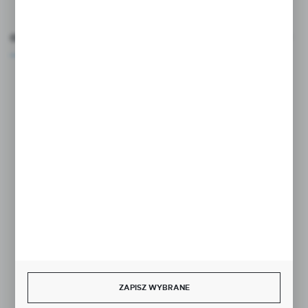
OCEŃ NAS
Rozpocznij zwrot produktu:
ODSTĄP OD UMOWY TUTAJ
BEZPIECZNE PŁATNOŚCI
SZYBKA DOSTAWA
ZAPISZ WYBRANE