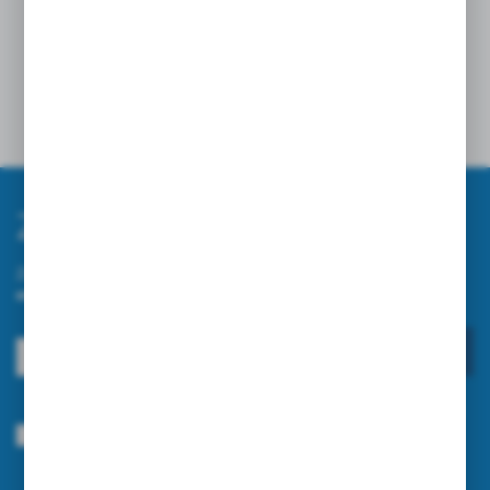
Zapisz się do newslettera
Zapisz się do newslettera na naszym sklepie internetowym i
otrzymuj informacje o nowościach i promocjach.
ZAPISZ SIĘ
Wyrażam zgodę na otrzymywanie drogą elektroniczną na wskazany przeze
mnie adres e-mail informacji dotyczących usług świadczonych przez
Administratora. Zgoda może zostać cofnięta w każdym czasie.
Polityka
prywatności
*