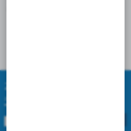
OPLOTY NA PRZEWODY – JAK WYBRAĆ
NAJLEPSZE ROZWIĄZANIE?
24 - 04 - 2026
Zapisz się do newslettera
Zapisz się do newslettera na naszym sklepie internetowym i
otrzymuj informacje o nowościach i promocjach.
ZAPISZ SIĘ