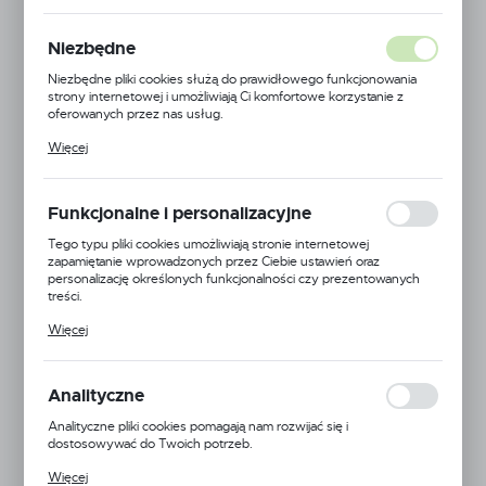
Niezbędne
Niezbędne pliki cookies służą do prawidłowego funkcjonowania
strony internetowej i umożliwiają Ci komfortowe korzystanie z
oferowanych przez nas usług.
Pliki cookies odpowiadają na podejmowane przez Ciebie działania w
Więcej
celu m.in. dostosowania Twoich ustawień preferencji prywatności,
logowania czy wypełniania formularzy. Dzięki plikom cookies
strona, z której korzystasz, może działać bez zakłóceń.
Funkcjonalne i personalizacyjne
Tego typu pliki cookies umożliwiają stronie internetowej
zapamiętanie wprowadzonych przez Ciebie ustawień oraz
personalizację określonych funkcjonalności czy prezentowanych
treści.
Szukasz niezawodnej drukarki termicznej do swojego e-
Dzięki tym plikom cookies możemy zapewnić Ci większy komfort
Więcej
korzystania z funkcjonalności naszej strony poprzez dopasowanie
commerce? Munbyn RW405B wprowadza funkcje, które
jej do Twoich indywidualnych preferencji. Wyrażenie zgody na
znacznie ułatwiają codzienną realizację zamówień, a do
funkcjonalne i personalizacyjne pliki cookies gwarantuje dostępność
tego pozwala na odrobinę kreatywności dzięki
większej ilości funkcji na stronie.
Analityczne
innowacyjnemu wydrukowi dwukolorowemu
.
Analityczne pliki cookies pomagają nam rozwijać się i
dostosowywać do Twoich potrzeb.
Cookies analityczne pozwalają na uzyskanie informacji w zakresie
Więcej
wykorzystywania witryny internetowej, miejsca oraz częstotliwości,