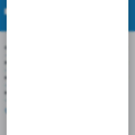
Wyrażam zgodę na otrzymywanie drogą elektroniczną na wskazany przeze
mnie adres e-mail informacji dotyczących usług świadczonych przez
Administratora. Zgoda może zostać cofnięta w każdym czasie.
Polityka
prywatności
*
O NAS
INFORMACJE
MOJE KONTO
MASZ PYTANIE?
+48 696 099 515
Zapraszamy pon.-pt. 9.00-18.00
biuro@wojtap.pl