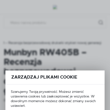
Przejdź do menu.
Przejdź do wyszukiwarki.
Przejdź do treści.
 – Recenzja bezprzewodowej drukarki etykiet nowej generacji
Munbyn RW405B –
Recenzja
bezprzewodowej
ZARZĄDZAJ PLIKAMI COOKIE
drukarki etykiet nowej
generacji
Szanujemy Twoją prywatność. Możesz zmienić
ustawienia cookies lub zaakceptować je wszystkie. W
05 - 03 - 2026
dowolnym momencie możesz dokonać zmiany swoich
ustawień.