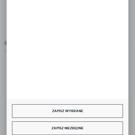
ul. Szafranowa 10
42-200 Częstochowa
FORMULARZ KONTAKTOWY
OCEŃ NAS
Rozpocznij zwrot produktu:
ODSTĄP OD UMOWY TUTAJ
BEZPIECZNE PŁATNOŚCI
ZAPISZ WYBRANE
ZAPISZ NIEZBĘDNE