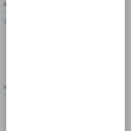
MASZ PYTANIE?
+48 696 099 515
Zapraszamy pon.-pt. 9.00-18.00
biuro@wojtap.pl
ul. Szafranowa 10
42-200 Częstochowa
FORMULARZ KONTAKTOWY
OCEŃ NAS
Rozpocznij zwrot produktu:
ODSTĄP OD UMOWY TUTAJ