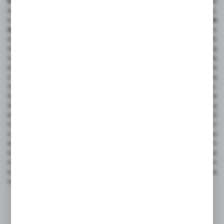
komputerowych
– specjalny przyrząd, dzięki któremu można
zaprowadzić w nich porządek. Istnieje kilka odmian tego produktu,
a każdy z nich zapewnia nieco inny sposób użycia.
Opaska
zaciskowa
pozwala w łatwy sposób ścisnąć ze sobą kable, co
ogranicza przestrzeń, na której występują. W podobny sposób
działa
opaska rzepowa
. W odróżnieniu od zaciskowej można ją
w każdej chwili odczepić. Charakteryzuje się także mniejszą siłą
zacisku.
Oplot na przewody
to specjalna plecionka wykonywana
z różnego rodzaju materiałów. Do ich produkcji wykorzystywane są
między innymi: włókno szklane, stal, nylon czy politereftalan etylenu.
Szeroki wybór kolorów i wzorów plecionek sprawiają, że każdy może
dobrać model, który najlepiej wkomponuje się w panującą
aranżację.
Spirala
pozwala nie tylko na organizację kabli, ale również
na ich ochronę przed uszkodzeniami mechanicznymi i wpływem
czynników zewnętrznych. Zidentyfikowane kable można
także
powiesić na specjalnych uchwytach
, montowanych w meblach
lub do nich przyklejanych. Dzięki nim można łatwo poprowadzić kable
na większe odległości. Kable położone przy podłodze, ścianach
lub suficie można umieścić w
listwie maskującej
. Dzięki niej kable są
nie tylko poukładane i chronione, ale także praktycznie niewidoczne.
Komentarze