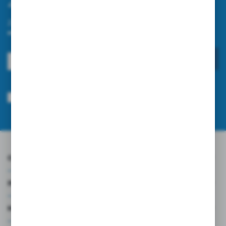
Zapisz się do newslettera
Zapisz się do newslettera na naszym sklepie internetowym i
otrzymuj informacje o nowościach i promocjach.
ZAPISZ SIĘ
Wyrażam zgodę na otrzymywanie drogą elektroniczną na wskazany przeze
mnie adres e-mail informacji dotyczących usług świadczonych przez
Administratora. Zgoda może zostać cofnięta w każdym czasie.
Polityka
prywatności
*
O NAS
INFORMACJE
MOJE KONTO