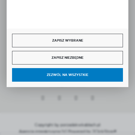
BEZPIECZNE PŁATNOŚCI
ZAPISZ WYBRANE
SZYBKA DOSTAWA
ZAPISZ NIEZBĘDNE
ZEZWÓL NA WSZYSTKIE
DOŁĄCZ DO NAS
Copyright by porzadekwkablach.pl
Agencja interaktywna
[ti]
Powered by
2ClickShop®