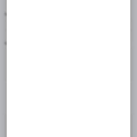
Nazwa użytkownika*
Komentarz*
DODAJ KOMENTARZ
Ostatnio na blogu