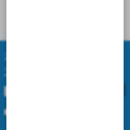
OPLOTY NA PRZEWODY – JAK WYBRAĆ
NAJLEPSZE ROZWIĄZANIE?
24 - 04 - 2026
Zapisz się do newslettera
Zapisz się do newslettera na naszym sklepie internetowym i
otrzymuj informacje o nowościach i promocjach.
ZAPISZ SIĘ
Wyrażam zgodę na otrzymywanie drogą elektroniczną na wskazany przeze
mnie adres e-mail informacji dotyczących usług świadczonych przez
Administratora. Zgoda może zostać cofnięta w każdym czasie.
Polityka
prywatności
*