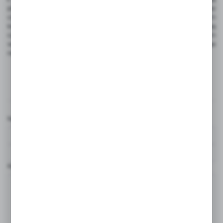
przewody przed uszkodzeniami mechanicznymi i przetarciami, przez
co są one bardziej wytrzymałe i nie niszczą się przy zmianach
komponentów. Dostępne są w bogatej kolorystyce, pozwalają
czytelnie oznaczyć kable za pomocą kolorów oraz dostosować ich
wygląd do ogólnej tonacji komputera tak, że całość zyskuje
na wyglądzie.
Komentarze
Nazwa użytkownika*
Komentarz*