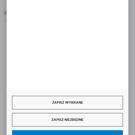
OCEŃ NAS
Rozpocznij zwrot produktu:
ODSTĄP OD UMOWY TUTAJ
BEZPIECZNE PŁATNOŚCI
ZAPISZ WYBRANE
SZYBKA DOSTAWA
ZAPISZ NIEZBĘDNE