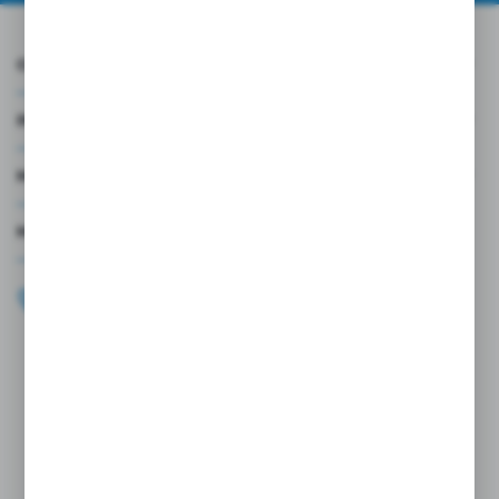
O NAS
INFORMACJE
MOJE KONTO
MASZ PYTANIE?
+48 696 099 515
Zapraszamy pon.-pt. 9.00-18.00
biuro@wojtap.pl
ul. Szafranowa 10
42-200 Częstochowa
FORMULARZ KONTAKTOWY