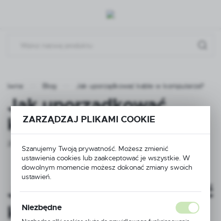
Przejdź do menu.
Przejdź do wyszukiwarki.
Przejdź do treści.
 główna
Blog
Jak uporządkować kable w komputerze?
Jak uporządkować
kable w komputerze?
ZARZĄDZAJ PLIKAMI COOKIE
28 - 06 - 2024
Szanujemy Twoją prywatność. Możesz zmienić
ustawienia cookies lub zaakceptować je wszystkie. W
dowolnym momencie możesz dokonać zmiany swoich
ustawień.
Jak uporządkować
kable w komputerze?
Niezbędne