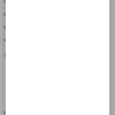
O NAS
INFORMACJE
MOJE KONTO
MASZ PYTANIE?
+48 696 099 515
Zapraszamy pon.-pt. 9.00-18.00
biuro@wojtap.pl
ul. Szafranowa 10
42-200 Częstochowa
FORMULARZ KONTAKTOWY
OCEŃ NAS