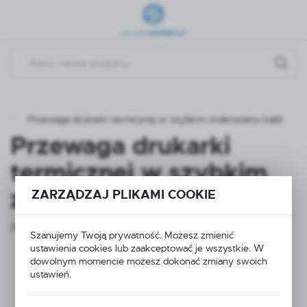
Przejdź do menu.
Przejdź do wyszukiwarki.
Przejdź do treści.
Przewaga drukarki termicznej w szybkim znakowaniu kabli
Przewaga drukarki
termicznej w szybkim
znakowaniu kabli
ZARZĄDZAJ PLIKAMI COOKIE
26 - 09 - 2025
Szanujemy Twoją prywatność. Możesz zmienić
ustawienia cookies lub zaakceptować je wszystkie. W
dowolnym momencie możesz dokonać zmiany swoich
ustawień.