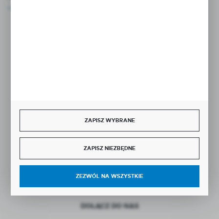
Rozpocznij zwrot produktu:
ODSTĄP OD UMOWY TUTAJ
BEZPIECZNE PŁATNOŚCI
ZAPISZ WYBRANE
ZAPISZ NIEZBĘDNE
SZYBKA DOSTAWA
ZEZWÓL NA WSZYSTKIE
DOŁĄCZ DO NAS