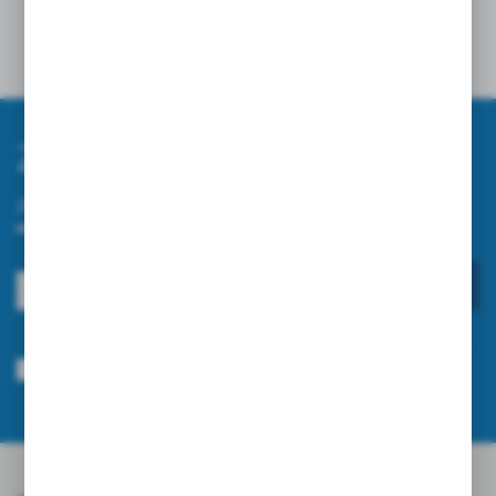
24 - 04 - 2026
Zapisz się do newslettera
Zapisz się do newslettera na naszym sklepie internetowym i
otrzymuj informacje o nowościach i promocjach.
ZAPISZ SIĘ
Wyrażam zgodę na otrzymywanie drogą elektroniczną na wskazany przeze
mnie adres e-mail informacji dotyczących usług świadczonych przez
Administratora. Zgoda może zostać cofnięta w każdym czasie.
Polityka
prywatności
*