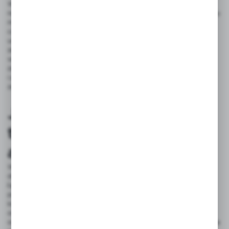
Właściwe oznaczenie elementów instalacji elektrycznych wpływa
na długowieczność oraz bezpieczeństwo całego systemu. Dzięki temu
można uniknąć pomyłek podczas prac serwisowych
czy montażowych, co zmniejsza ryzyko awarii. Drukarki termiczne
umożliwiają tworzenie etykiet odpornych na działanie czynników
zewnętrznych, co zapewnia ich trwałość nawet w trudnych
warunkach. Inwestycja w drukarkę termiczną przynosi korzyści
zarówno pod względem oszczędności czasu i materiałów, jak
i poprawy bezpieczeństwa oraz ochrony przewodów w różnych
zastosowaniach.
Jak zintegrować drukarkę
termiczną z innymi
akcesoriami?
Wybór odpowiednich akcesoriów do organizacji kabli jest kluczowy
dla efektywności pracy.
Drukarka termiczna umożliwia szybkie
i precyzyjne znakowanie przewodów
, a połączenie jej z innymi
produktami, takimi jak opaski rzepowe czy organizery, tworzy
kompleksowe rozwiązania. Dzięki temu możliwe jest sprawne
organizowanie kabli, co pozwala na redukcję nieporządku
oraz podniesienie poziomu bezpieczeństwa w miejscu pracy. Integracja