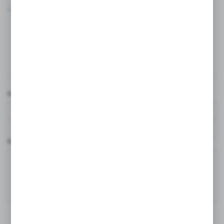
Możliwość integracji z innymi akcesoriami do zarządzania
kablami.
Komentarze
Nazwa użytkownika*
Komentarz*
DODAJ KOMENTARZ