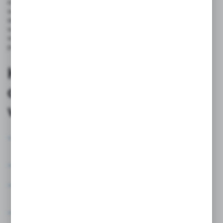
różnych elementów pozwala osiągnąć optymalne rezultaty
w organizacji przestrzeni roboczej. Warto zwrócić uwagę na ofertę
sklepów internetowych oraz producentów specjalizujących się
w akcesoriach do zabezpieczania i porządkowania przewodów, aby
wybrać najlepsze rozwiązania dostosowane do indywidualnych
potrzeb.
Korzyści z zastosowania
drukarki termicznej
w znakowaniu kabli
Szybkie i proste tworzenie etykiet w różnych rozmiarach
i kolorach.
Trwałość i odporność oznaczeń na czynniki zewnętrzne.
Poprawa bezpieczeństwa i redukcja ryzyka błędów podczas
serwisu i montażu.
Lepsza organizacja przewodów i estetyka przestrzeni roboczej.