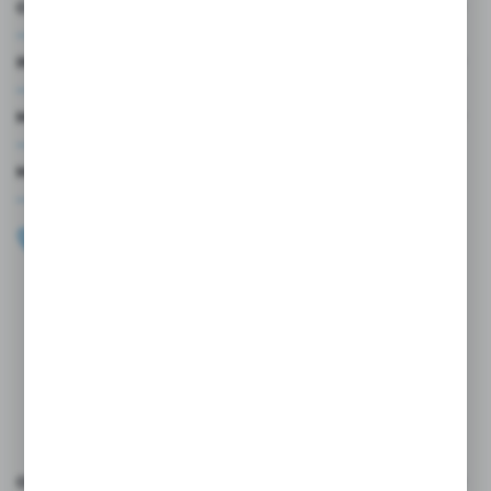
O NAS
INFORMACJE
MOJE KONTO
MASZ PYTANIE?
+48 696 099 515
Zapraszamy pon.-pt. 9.00-18.00
biuro@wojtap.pl
ul. Szafranowa 10
42-200 Częstochowa
FORMULARZ KONTAKTOWY
OCEŃ NAS