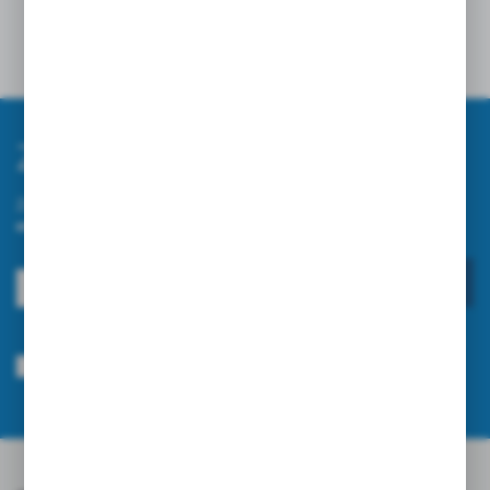
Zapisz się do newslettera
Zapisz się do newslettera na naszym sklepie internetowym i
otrzymuj informacje o nowościach i promocjach.
ZAPISZ SIĘ
Wyrażam zgodę na otrzymywanie drogą elektroniczną na wskazany przeze
mnie adres e-mail informacji dotyczących usług świadczonych przez
Administratora. Zgoda może zostać cofnięta w każdym czasie.
Polityka
prywatności
*