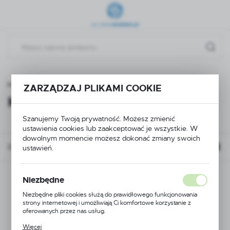
Przejdź do menu.
Przejdź do wyszukiwarki.
Przejdź do treści.
a główna
Organizery pod biurko i akcesoria
Kable USB
ZARZĄDZAJ PLIKAMI COOKIE
Kable USB
(2)
Szanujemy Twoją prywatność. Możesz zmienić
ustawienia cookies lub zaakceptować je wszystkie. W
dowolnym momencie możesz dokonać zmiany swoich
Domyślnie
ustawień.
Niezbędne
Niezbędne pliki cookies służą do prawidłowego funkcjonowania
strony internetowej i umożliwiają Ci komfortowe korzystanie z
oferowanych przez nas usług.
Pliki cookies odpowiadają na podejmowane przez Ciebie działania w
Więcej
celu m.in. dostosowania Twoich ustawień preferencji prywatności,