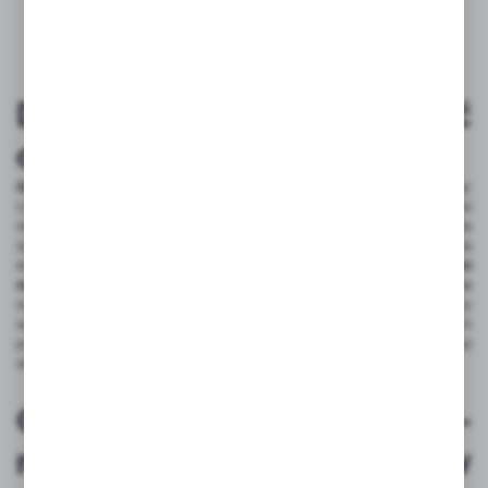
Dlaczego warto wybrać
opaski rzepowe On-Strap?
Opaski rzepowe On-Strap
gwarantują bezpieczeństwo
, minimalizując
ryzyko potknięcia się lub przypadkowego uszkodzenia sprzętu. Dzięki
nim zaoszczędzisz czas, ponieważ zorganizowana przestrzeń pozwala
szybko zidentyfikować potrzebny przewód. Są również przyjazne dla
środowiska, ponieważ są wielokrotnego użytku. Nasze
opaski
rzepowe On-Strap
to synonim porządku i efektywności
. Niezależnie
od tego, czy chcesz uporządkować kable w domu, biurze czy
warsztacie - znajdziesz u nas rozwiązanie dostosowane do Twoich
potrzeb. Oprócz tego, sprawdź nasze
pozostałe opaski
już dziś i ciesz
się uporządkowaną przestrzenią!
Opaski rzepowe On Strap -
nowoczesne rozwiązanie w