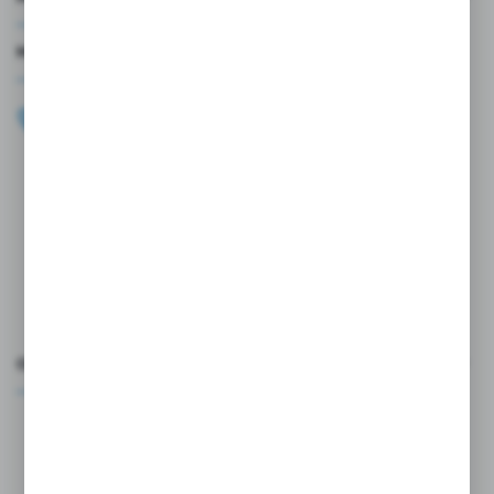
MASZ PYTANIE?
+48 696 099 515
Zapraszamy pon.-pt. 9.00-18.00
biuro@wojtap.pl
ul. Szafranowa 10
42-200 Częstochowa
FORMULARZ KONTAKTOWY
OCEŃ NAS
Rozpocznij zwrot produktu:
ODSTĄP OD UMOWY TUTAJ