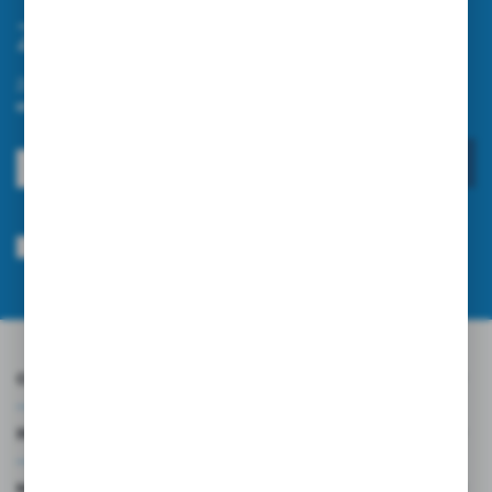
Zapisz się do newslettera
Zapisz się do newslettera na naszym sklepie internetowym i
otrzymuj informacje o nowościach i promocjach.
ZAPISZ SIĘ
Wyrażam zgodę na otrzymywanie drogą elektroniczną na wskazany przeze
mnie adres e-mail informacji dotyczących usług świadczonych przez
Administratora. Zgoda może zostać cofnięta w każdym czasie.
Polityka
prywatności
*
O NAS
INFORMACJE
MOJE KONTO