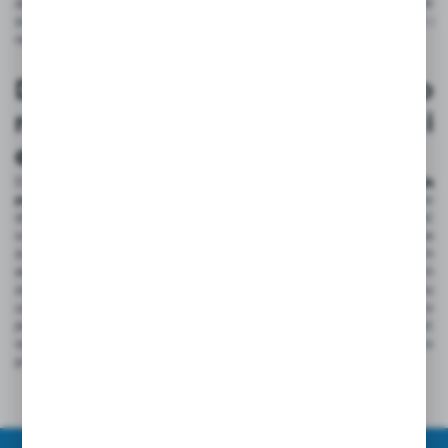
dla utrzymania ciągłości pracy i minimalizacji ryzyka awarii. W
środowiskach przemysłowych, gdzie panują trudne warunki, trwałość i
niezawodność opasek On Strap są nieocenione.
Dlaczego On Strap to
rozwiązanie ekologiczne i
ekonomiczne?
Dzięki możliwości wielokrotnego użycia,
opaski On Strap zmniejszają
potrzebę zakupu nowych produktów
. Jest to korzystne zarówno
dla użytkowników, jak i dla środowiska, ponieważ redukuje ilość
odpadów. Wielokrotne użycie tych samych opasek oznacza mniejsze
zużycie surowców naturalnych potrzebnych do produkcji nowych
akcesoriów. Redukcja kosztów wynika z
trwałości opasek
oraz ich
zdolności do zastąpienia jednorazowych rozwiązań. Dzięki temu
użytkownicy mogą zaoszczędzić na zakupie nowych produktów, co
jest szczególnie ważne w dłuższej perspektywie czasowej. Trwałość
opasek On Strap sprawia, że są one inwestycją na lata, co dodatkowo
przyczynia się do zmniejszenia ilości odpadów.