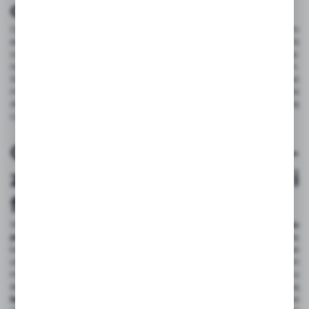
organizacji kabli
Opaski On Strap różnią się od klasycznych rzepów przede wszystkim
elastycznością i możliwością dostosowania do różnych średnic kabli. Ta
cecha czyni je
bardziej uniwersalnymi w zastosowaniu
, pozwalając
na efektywne zarządzanie przewodami o różnych grubościach.
Główne
atuty opasek On Strap
to łatwość montażu, trwałość oraz
możliwość wielokrotnego użycia. Te cechy przekładają się na
długoterminowe oszczędności, ponieważ użytkownicy nie muszą
często wymieniać opasek na nowe.
On Strap w praktyce -
zastosowania w domu i
firmie
W domowych biurach
opaski On Strap pomagają w utrzymaniu
porządku
wśród przewodów komputerowych. Eliminują plątaninę
kabli, co nie tylko zwiększa estetykę przestrzeni roboczej, ale także
ułatwia codzienną pracę. Dzięki nim kable są zawsze na swoim
miejscu, co zmniejsza ryzyko przypadkowego uszkodzenia sprzętu
elektronicznego. W instalacjach przemysłowych opaski te zapewniają
bezpieczne i efektywne zarządzanie przewodami
. Jest to kluczowe