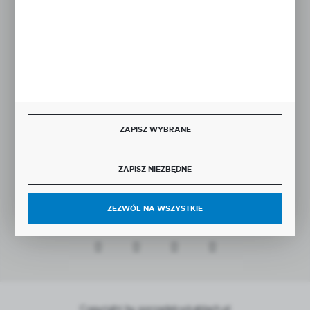
BEZPIECZNE PŁATNOŚCI
ZAPISZ WYBRANE
SZYBKA DOSTAWA
ZAPISZ NIEZBĘDNE
ZEZWÓL NA WSZYSTKIE
DOŁĄCZ DO NAS
Copyright by porzadekwkablach.pl