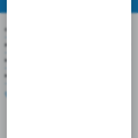
O NAS
INFORMACJE
MOJE KONTO
MASZ PYTANIE?
+48 696 099 515
Zapraszamy pon.-pt. 9.00-18.00
biuro@wojtap.pl
ul. Szafranowa 10
42-200 Częstochowa