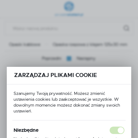
Przejdź do menu.
Przejdź do wyszukiwarki.
Przejdź do treści.
Opaski kablowe
Opaska rzepowa z klejem 125x30 mm
Poprzedni
Następny
Opaska rzepowa z
ZARZĄDZAJ PLIKAMI COOKIE
klejem 125x30 mm
Szanujemy Twoją prywatność. Możesz zmienić
ustawienia cookies lub zaakceptować je wszystkie. W
dowolnym momencie możesz dokonać zmiany swoich
ustawień.
Niezbędne