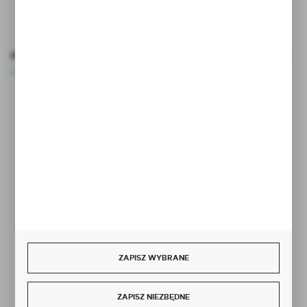
FORMULARZ KONTAKTOWY
OCEŃ NAS
Rozpocznij zwrot produktu:
ODSTĄP OD UMOWY TUTAJ
BEZPIECZNE PŁATNOŚCI
ZAPISZ WYBRANE
SZYBKA DOSTAWA
ZAPISZ NIEZBĘDNE