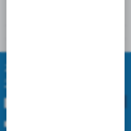
Szczegóły
Opinie
Inne z kategorii
Zapisz się do newslettera
Zapisz się do newslettera na naszym sklepie internetowym i
otrzymuj informacje o nowościach i promocjach.
ZAPISZ SIĘ
Wyrażam zgodę na otrzymywanie drogą elektroniczną na wskazany przeze
mnie adres e-mail informacji dotyczących usług świadczonych przez
Administratora. Zgoda może zostać cofnięta w każdym czasie.
Polityka
prywatności
*