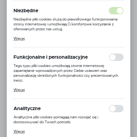
Niezbędne
Niezbędne pliki cookies służą do prawidłowego funkcjonowania
strony internetowej i umożliwiają Ci komfortowe korzystanie z
oferowanych przez nas usług.
Pliki cookies odpowiadają na podejmowane przez Ciebie działania w
Więcej
celu m.in. dostosowania Twoich ustawień preferencji prywatności,
logowania czy wypełniania formularzy. Dzięki plikom cookies
strona, z której korzystasz, może działać bez zakłóceń.
Funkcjonalne i personalizacyjne
Tego typu pliki cookies umożliwiają stronie internetowej
zapamiętanie wprowadzonych przez Ciebie ustawień oraz
personalizację określonych funkcjonalności czy prezentowanych
treści.
Dzięki tym plikom cookies możemy zapewnić Ci większy komfort
Więcej
korzystania z funkcjonalności naszej strony poprzez dopasowanie
jej do Twoich indywidualnych preferencji. Wyrażenie zgody na
funkcjonalne i personalizacyjne pliki cookies gwarantuje dostępność
większej ilości funkcji na stronie.
Analityczne
JDDTECH
Analityczne pliki cookies pomagają nam rozwijać się i
dostosowywać do Twoich potrzeb.
Symbol:
FR-014BK
Cookies analityczne pozwalają na uzyskanie informacji w zakresie
Więcej
wykorzystywania witryny internetowej, miejsca oraz częstotliwości,
Jednostka miary:
metr