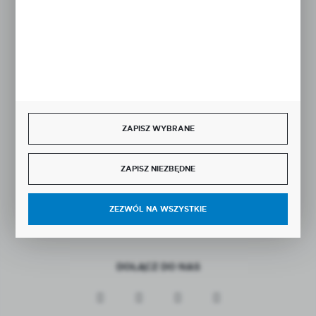
Rozpocznij zwrot produktu:
ODSTĄP OD UMOWY TUTAJ
BEZPIECZNE PŁATNOŚCI
ZAPISZ WYBRANE
ZAPISZ NIEZBĘDNE
SZYBKA DOSTAWA
ZEZWÓL NA WSZYSTKIE
DOŁĄCZ DO NAS