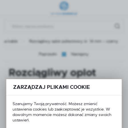
Przejdź do menu.
Przejdź do wyszukiwarki.
Przejdź do treści.
y na kable
Rozciągliwy oplot poliestrowy śr. 14 mm – czarny
Poprzedni
Następny
Rozciągliwy oplot
poliestrowy śr. 14 mm
ZARZĄDZAJ PLIKAMI COOKIE
– czarny
Szanujemy Twoją prywatność. Możesz zmienić
ustawienia cookies lub zaakceptować je wszystkie. W
dowolnym momencie możesz dokonać zmiany swoich
ustawień.