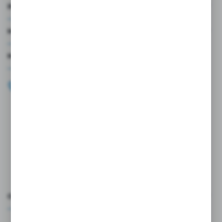
INFORMACJE
MOJE KONTO
MASZ PYTANIE?
+48 696 099 515
Zapraszamy pon.-pt. 9.00-18.00
biuro@wojtap.pl
ul. Szafranowa 10
42-200 Częstochowa
FORMULARZ KONTAKTOWY
OCEŃ NAS