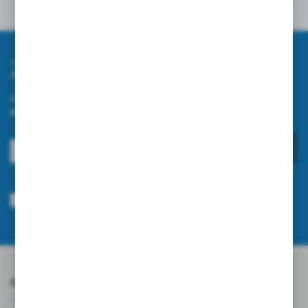
Inne z kategorii
Zapisz się do newslettera
Zapisz się do newslettera na naszym sklepie internetowym i
otrzymuj informacje o nowościach i promocjach.
ZAPISZ SIĘ
Wyrażam zgodę na otrzymywanie drogą elektroniczną na wskazany przeze
mnie adres e-mail informacji dotyczących usług świadczonych przez
Administratora. Zgoda może zostać cofnięta w każdym czasie.
Polityka
prywatności
*
O NAS