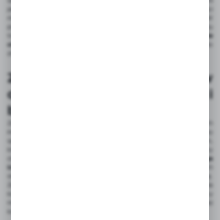
samozamykających oplotów nad tradycyjnymi opaskami
jednorazowymi polega na ich wielokrotnym użyciu oraz łatwości
montażu i demontażu bez ryzyka uszkodzenia przewodów. W
przeciwieństwie do opasek jednorazowych, które po zaciśnięciu
trzeba przeciąć,
samozamykające oploty można wielokrotnie
otwierać i zamykać
, co pozwala na elastyczne dostosowanie do
zmieniających się potrzeb.
Zastosowanie oplotów
otwieranych w domowych i
biurowych instalacjach
Zastosowanie oplotów otwieranych w domowych i biurowych
instalacjach przynosi wiele korzyści. Organizacja kabli przy biurku czy
sprzęcie RTV staje się znacznie prostsza dzięki tym rozwiązaniom,
które pomagają utrzymać porządek i estetykę przestrzeni. Oploty
otwierane pozwalają na łatwe grupowanie przewodów, co
zapobiega
ich splątaniu i ułatwia ich identyfikację
. W serwerowniach i szafach
sterowniczych oploty otwierane również odgrywają kluczową rolę.
Zapewniają łatwy dostęp do przewodów, co znacząco ułatwia
konserwację i zarządzanie infrastrukturą kablową. Dzięki nim technicy
mogą szybko zlokalizować i wymienić uszkodzone kable bez
konieczności demontażu całych wiązek.