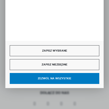
Rozpocznij zwrot produktu:
ODSTĄP OD UMOWY TUTAJ
BEZPIECZNE PŁATNOŚCI
ZAPISZ WYBRANE
ZAPISZ NIEZBĘDNE
SZYBKA DOSTAWA
ZEZWÓL NA WSZYSTKIE
DOŁĄCZ DO NAS