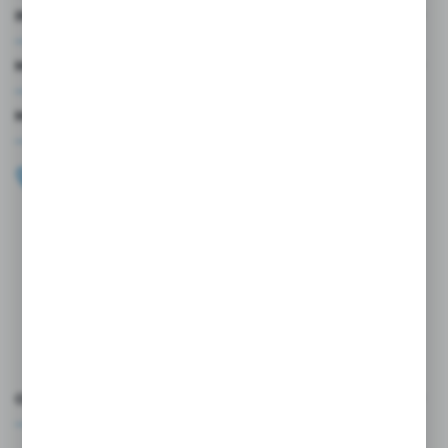
INFORMACJE
MOJE KONTO
MASZ PYTANIE?
+48 696 099 515
Zapraszamy pon.-pt. 9.00-18.00
biuro@wojtap.pl
ul. Szafranowa 10
42-200 Częstochowa
FORMULARZ KONTAKTOWY
OCEŃ NAS