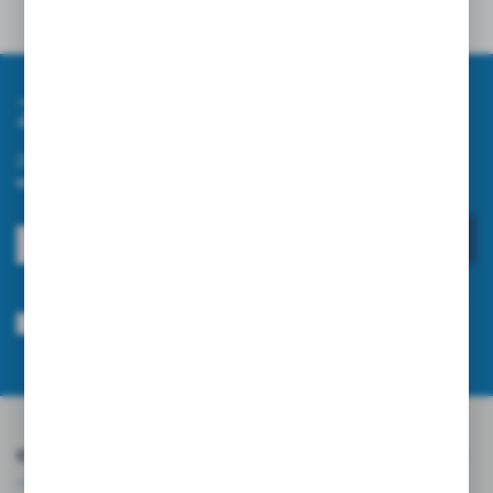
Zapisz się do newslettera
Zapisz się do newslettera na naszym sklepie internetowym i
otrzymuj informacje o nowościach i promocjach.
ZAPISZ SIĘ
Wyrażam zgodę na otrzymywanie drogą elektroniczną na wskazany przeze
mnie adres e-mail informacji dotyczących usług świadczonych przez
Administratora. Zgoda może zostać cofnięta w każdym czasie.
Polityka
prywatności
*
O NAS