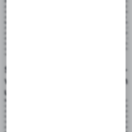
Oploty otwarte tkane
różnią się od tradycyjnych przede wszystkim
pod względem konstrukcyjnym. Ich elastyczność oraz możliwość
łatwego dostosowania do różnych średnic kabli stanowią główne
zalety, które wyróżniają je na tle innych metod ochrony przewodów.
Łatwość dopasowania oplotów otwartych tkanych
sprawia, że
znajdują one zastosowanie zarówno w środowiskach domowych, jak i
przemysłowych. W domach mogą służyć do organizacji i ochrony kabli
elektrycznych, co przyczynia się do zwiększenia estetyki i
bezpieczeństwa przestrzeni. W przemyśle natomiast, elastyczność tych
oplotów pozwala na ich zastosowanie w bardziej wymagających
warunkach, gdzie tradycyjne metody mogłyby zawieść.
Samozamykające oploty -
wygoda w codziennym
użytkowaniu
Samozamykające oploty
podnoszą wygodę codziennego
użytkowania kabli. Mechanizm samozamykania pozwala na
automatyczne zamknięcie się wokół przewodów, co eliminuje
konieczność stosowania dodatkowych opasek czy klamer. Dzięki
temu użytkownicy mogą szybko i łatwo organizować swoje kable, bez
potrzeby korzystania z dodatkowych akcesoriów. Przewaga