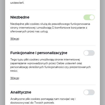
ustawień.
Niezbędne
Niezbędne pliki cookies służą do prawidłowego funkcjonowania
strony internetowej i umożliwiają Ci komfortowe korzystanie z
oferowanych przez nas usług.
Pliki cookies odpowiadają na podejmowane przez Ciebie działania w
Więcej
celu m.in. dostosowania Twoich ustawień preferencji prywatności,
logowania czy wypełniania formularzy. Dzięki plikom cookies
strona, z której korzystasz, może działać bez zakłóceń.
Funkcjonalne i personalizacyjne
Tego typu pliki cookies umożliwiają stronie internetowej
zapamiętanie wprowadzonych przez Ciebie ustawień oraz
personalizację określonych funkcjonalności czy prezentowanych
treści.
Dzięki tym plikom cookies możemy zapewnić Ci większy komfort
Więcej
korzystania z funkcjonalności naszej strony poprzez dopasowanie
jej do Twoich indywidualnych preferencji. Wyrażenie zgody na
funkcjonalne i personalizacyjne pliki cookies gwarantuje dostępność
większej ilości funkcji na stronie.
Analityczne
Kamberg
Analityczne pliki cookies pomagają nam rozwijać się i
Symbol:
OK600X80X50BK-P-OUTLET
dostosowywać do Twoich potrzeb.