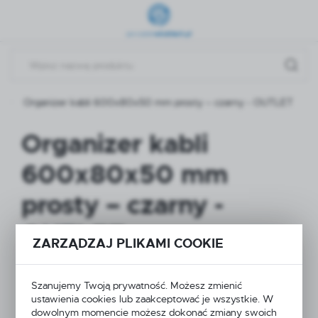
Przejdź do menu.
Przejdź do wyszukiwarki.
Przejdź do treści.
Organizer kabli 600x80x50 mm prosty – czarny - OUTLET
Organizer kabli
600x80x50 mm
prosty – czarny -
OUTLET
ZARZĄDZAJ PLIKAMI COOKIE
PROMOCJA
Szanujemy Twoją prywatność. Możesz zmienić
ustawienia cookies lub zaakceptować je wszystkie. W
WYPRZEDAŻ
dowolnym momencie możesz dokonać zmiany swoich