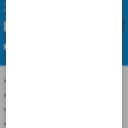
Zapisz się do newslettera na naszym sklepie internetowym i
otrzymuj informacje o nowościach i promocjach.
ZAPISZ SIĘ
Wyrażam zgodę na otrzymywanie drogą elektroniczną na wskazany przeze
mnie adres e-mail informacji dotyczących usług świadczonych przez
Administratora. Zgoda może zostać cofnięta w każdym czasie.
Polityka
prywatności
*
O NAS
INFORMACJE
MOJE KONTO
MASZ PYTANIE?