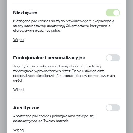
Niezbędne
Niezbędne pliki cookies służą do prawidłowego funkcjonowania
strony internetowej i umożliwiają Ci komfortowe korzystanie z
oferowanych przez nas usług.
Pliki cookies odpowiadają na podejmowane przez Ciebie działania w
Więcej
celu m.in. dostosowania Twoich ustawień preferencji prywatności,
logowania czy wypełniania formularzy. Dzięki plikom cookies
strona, z której korzystasz, może działać bez zakłóceń.
Funkcjonalne i personalizacyjne
Tego typu pliki cookies umożliwiają stronie internetowej
zapamiętanie wprowadzonych przez Ciebie ustawień oraz
personalizację określonych funkcjonalności czy prezentowanych
treści.
Dzięki tym plikom cookies możemy zapewnić Ci większy komfort
Więcej
korzystania z funkcjonalności naszej strony poprzez dopasowanie
jej do Twoich indywidualnych preferencji. Wyrażenie zgody na
funkcjonalne i personalizacyjne pliki cookies gwarantuje dostępność
większej ilości funkcji na stronie.
Analityczne
Analityczne pliki cookies pomagają nam rozwijać się i
Guangzhou Bishixi Technology Co., Ltd.
dostosowywać do Twoich potrzeb.
Cookies analityczne pozwalają na uzyskanie informacji w zakresie
Symbol:
BSC-V5-6
Więcej
wykorzystywania witryny internetowej, miejsca oraz częstotliwości,