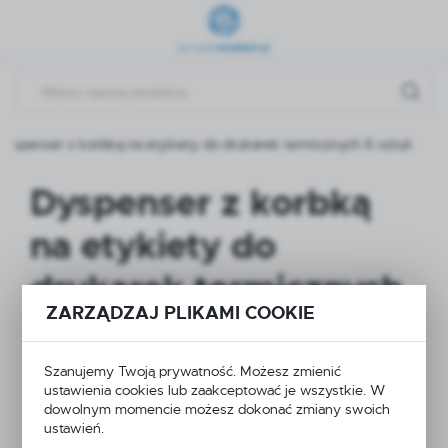
Przejdź do menu.
Przejdź do wyszukiwarki.
Przejdź do treści.
Dyspenser z korbką na etykiety do drukarek termicznych 6 sztuk
Dyspenser z korbką
na etykiety do
drukarek termicznych
ZARZĄDZAJ PLIKAMI COOKIE
6 sztuk
Szanujemy Twoją prywatność. Możesz zmienić
ustawienia cookies lub zaakceptować je wszystkie. W
PROMOCJA
dowolnym momencie możesz dokonać zmiany swoich
ustawień.
WYPRZEDAŻ