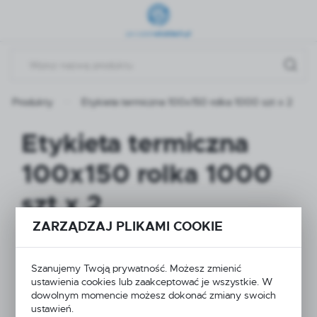
Przejdź do menu.
Przejdź do wyszukiwarki.
Przejdź do treści.
Produkty
Etykieta termiczna 100x150 rolka 1000 szt x 2
Etykieta termiczna
100x150 rolka 1000
szt x 2
ZARZĄDZAJ PLIKAMI COOKIE
Szanujemy Twoją prywatność. Możesz zmienić
ustawienia cookies lub zaakceptować je wszystkie. W
dowolnym momencie możesz dokonać zmiany swoich
ustawień.