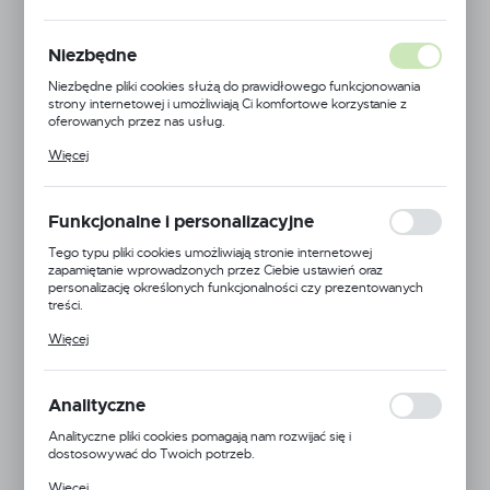
Niezbędne
Niezbędne pliki cookies służą do prawidłowego funkcjonowania
strony internetowej i umożliwiają Ci komfortowe korzystanie z
oferowanych przez nas usług.
Pliki cookies odpowiadają na podejmowane przez Ciebie działania w
Więcej
celu m.in. dostosowania Twoich ustawień preferencji prywatności,
logowania czy wypełniania formularzy. Dzięki plikom cookies
strona, z której korzystasz, może działać bez zakłóceń.
Funkcjonalne i personalizacyjne
Tego typu pliki cookies umożliwiają stronie internetowej
zapamiętanie wprowadzonych przez Ciebie ustawień oraz
personalizację określonych funkcjonalności czy prezentowanych
treści.
Dzięki tym plikom cookies możemy zapewnić Ci większy komfort
Więcej
korzystania z funkcjonalności naszej strony poprzez dopasowanie
jej do Twoich indywidualnych preferencji. Wyrażenie zgody na
funkcjonalne i personalizacyjne pliki cookies gwarantuje dostępność
Jiangmen Hengyuan Label Technology Co.,LTD
większej ilości funkcji na stronie.
Analityczne
Symbol:
ETY100X150/1000CH2
Analityczne pliki cookies pomagają nam rozwijać się i
dostosowywać do Twoich potrzeb.
Jednostka miary:
szt.
Cookies analityczne pozwalają na uzyskanie informacji w zakresie
Więcej