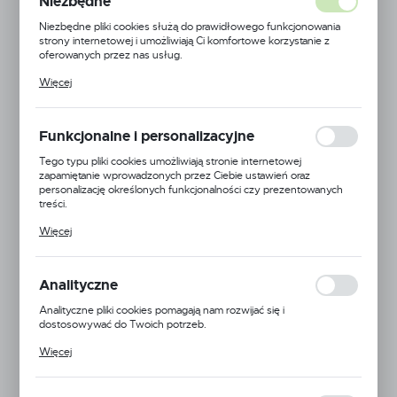
Niezbędne
Niezbędne pliki cookies służą do prawidłowego funkcjonowania
strony internetowej i umożliwiają Ci komfortowe korzystanie z
oferowanych przez nas usług.
Pliki cookies odpowiadają na podejmowane przez Ciebie działania w
Więcej
celu m.in. dostosowania Twoich ustawień preferencji prywatności,
logowania czy wypełniania formularzy. Dzięki plikom cookies
strona, z której korzystasz, może działać bez zakłóceń.
Funkcjonalne i personalizacyjne
Tego typu pliki cookies umożliwiają stronie internetowej
zapamiętanie wprowadzonych przez Ciebie ustawień oraz
personalizację określonych funkcjonalności czy prezentowanych
treści.
Dzięki tym plikom cookies możemy zapewnić Ci większy komfort
Więcej
korzystania z funkcjonalności naszej strony poprzez dopasowanie
Techflex
jej do Twoich indywidualnych preferencji. Wyrażenie zgody na
funkcjonalne i personalizacyjne pliki cookies gwarantuje dostępność
Symbol:
F6N0.38
większej ilości funkcji na stronie.
Analityczne
Jednostka miary:
Analityczne pliki cookies pomagają nam rozwijać się i
dostosowywać do Twoich potrzeb.
Dostępny na zamówienie
Cookies analityczne pozwalają na uzyskanie informacji w zakresie
Więcej
wykorzystywania witryny internetowej, miejsca oraz częstotliwości,
Informacje o producencie
z jaką odwiedzane są nasze serwisy www. Dane pozwalają nam na
ocenę naszych serwisów internetowych pod względem ich