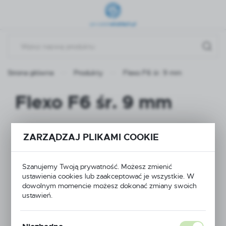
Przejdź do menu.
Przejdź do wyszukiwarki.
Przejdź do treści.
Strona główna
Produkty
Flexo F6 śr. 9 mm
Flexo F6 śr. 9 mm
ZARZĄDZAJ PLIKAMI COOKIE
Szanujemy Twoją prywatność. Możesz zmienić
ustawienia cookies lub zaakceptować je wszystkie. W
dowolnym momencie możesz dokonać zmiany swoich
ustawień.