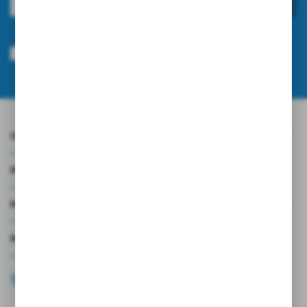
ZAPISZ SIĘ
Wyrażam zgodę na otrzymywanie drogą elektroniczną na wskazany przeze
mnie adres e-mail informacji dotyczących usług świadczonych przez
Administratora. Zgoda może zostać cofnięta w każdym czasie.
Polityka
prywatności
*
O NAS
INFORMACJE
MOJE KONTO
MASZ PYTANIE?
+48 696 099 515
Zapraszamy pon.-pt. 9.00-18.00