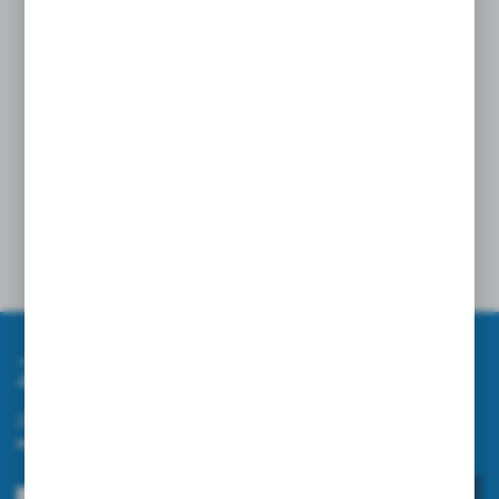
Opinie
Zapisz się do newslettera
Zapisz się do newslettera na naszym sklepie internetowym i
otrzymuj informacje o nowościach i promocjach.