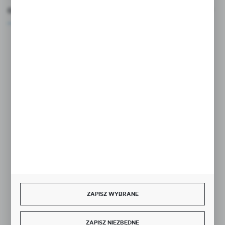
OCEŃ NAS
Rozpocznij zwrot produktu:
ODSTĄP OD UMOWY TUTAJ
BEZPIECZNE PŁATNOŚCI
SZYBKA DOSTAWA
ZAPISZ WYBRANE
ZAPISZ NIEZBĘDNE