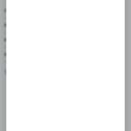
O NAS
INFORMACJE
MOJE KONTO
MASZ PYTANIE?
+48 696 099 515
Zapraszamy pon.-pt. 9.00-18.00
biuro@wojtap.pl
ul. Szafranowa 10
42-200 Częstochowa
FORMULARZ KONTAKTOWY