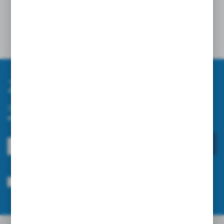
Opinie
Zapisz się do newslettera
Zapisz się do newslettera na naszym sklepie internetowym i
otrzymuj informacje o nowościach i promocjach.
ZAPISZ SIĘ
Wyrażam zgodę na otrzymywanie drogą elektroniczną na wskazany przeze
mnie adres e-mail informacji dotyczących usług świadczonych przez
Administratora. Zgoda może zostać cofnięta w każdym czasie.
Polityka
prywatności
*