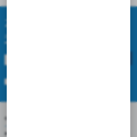
Zapisz się do newslettera
Zapisz się do newslettera na naszym sklepie internetowym i
otrzymuj informacje o nowościach i promocjach.
ZAPISZ SIĘ
Wyrażam zgodę na otrzymywanie drogą elektroniczną na wskazany przeze
mnie adres e-mail informacji dotyczących usług świadczonych przez
Administratora. Zgoda może zostać cofnięta w każdym czasie.
Polityka
prywatności
*
O NAS
INFORMACJE