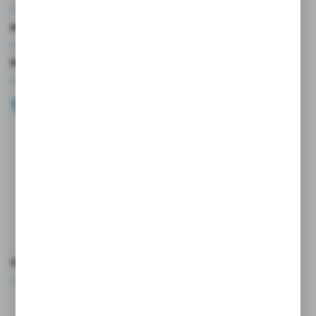
MOJE KONTO
MASZ PYTANIE?
+48 696 099 515
Zapraszamy pon.-pt. 9.00-18.00
biuro@wojtap.pl
ul. Szafranowa 10
42-200 Częstochowa
FORMULARZ KONTAKTOWY
OCEŃ NAS