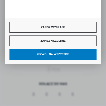
Rozpocznij zwrot produktu:
ODSTĄP OD UMOWY TUTAJ
ZAPISZ WYBRANE
BEZPIECZNE PŁATNOŚCI
ZAPISZ NIEZBĘDNE
ZEZWÓL NA WSZYSTKIE
SZYBKA DOSTAWA
DOŁĄCZ DO NAS