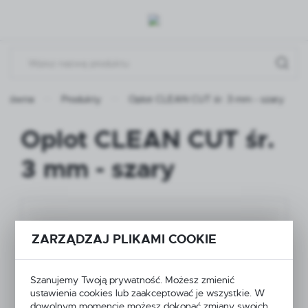
Przejdź do menu.
Przejdź do wyszukiwarki.
Przejdź do treści.
 główna
Produkty
Oplot CLEAN CUT śr. 3 mm - szary
Oplot CLEAN CUT śr.
3 mm - szary
ZARZĄDZAJ PLIKAMI COOKIE
Szanujemy Twoją prywatność. Możesz zmienić
ustawienia cookies lub zaakceptować je wszystkie. W
dowolnym momencie możesz dokonać zmiany swoich