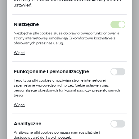
ustawień.
Niezbędne
Niezbędne pliki cookies służą do prawidłowego funkcjonowania
strony internetowej i umożliwiają Ci komfortowe korzystanie z
oferowanych przez nas usług.
Pliki cookies odpowiadają na podejmowane przez Ciebie działania w
Więcej
celu m.in. dostosowania Twoich ustawień preferencji prywatności,
logowania czy wypełniania formularzy. Dzięki plikom cookies
strona, z której korzystasz, może działać bez zakłóceń.
Funkcjonalne i personalizacyjne
Tego typu pliki cookies umożliwiają stronie internetowej
Techflex
zapamiętanie wprowadzonych przez Ciebie ustawień oraz
personalizację określonych funkcjonalności czy prezentowanych
treści.
Symbol:
CCP0.13GY
Dzięki tym plikom cookies możemy zapewnić Ci większy komfort
Więcej
korzystania z funkcjonalności naszej strony poprzez dopasowanie
Jednostka miary:
metr
jej do Twoich indywidualnych preferencji. Wyrażenie zgody na
funkcjonalne i personalizacyjne pliki cookies gwarantuje dostępność
Dostępny na zamówienie
większej ilości funkcji na stronie.
Analityczne
Informacje o producencie
Analityczne pliki cookies pomagają nam rozwijać się i
dostosowywać do Twoich potrzeb.