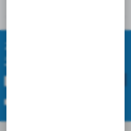
Szczegóły
Opinie
Zapisz się do newslettera
Zapisz się do newslettera na naszym sklepie internetowym i
otrzymuj informacje o nowościach i promocjach.
ZAPISZ SIĘ
Wyrażam zgodę na otrzymywanie drogą elektroniczną na wskazany przeze
mnie adres e-mail informacji dotyczących usług świadczonych przez
Administratora. Zgoda może zostać cofnięta w każdym czasie.
Polityka
prywatności
*