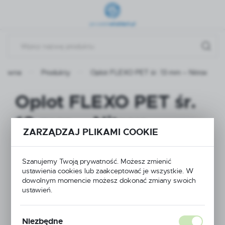
Przejdź do menu.
Przejdź do wyszukiwarki.
Przejdź do treści.
główna
Produkty
Oplot FLEXO PET śr. 13 mm – Nitrox
Oplot FLEXO PET śr.
13 mm – Nitrox
ZARZĄDZAJ PLIKAMI COOKIE
Szanujemy Twoją prywatność. Możesz zmienić
ustawienia cookies lub zaakceptować je wszystkie. W
dowolnym momencie możesz dokonać zmiany swoich
ustawień.
Niezbędne