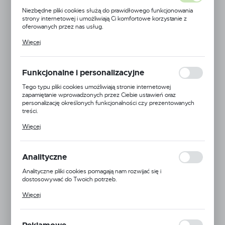
Niezbędne pliki cookies służą do prawidłowego funkcjonowania
strony internetowej i umożliwiają Ci komfortowe korzystanie z
oferowanych przez nas usług.
Pliki cookies odpowiadają na podejmowane przez Ciebie działania w
Więcej
celu m.in. dostosowania Twoich ustawień preferencji prywatności,
logowania czy wypełniania formularzy. Dzięki plikom cookies
strona, z której korzystasz, może działać bez zakłóceń.
Funkcjonalne i personalizacyjne
Tego typu pliki cookies umożliwiają stronie internetowej
zapamiętanie wprowadzonych przez Ciebie ustawień oraz
personalizację określonych funkcjonalności czy prezentowanych
treści.
Dzięki tym plikom cookies możemy zapewnić Ci większy komfort
Więcej
korzystania z funkcjonalności naszej strony poprzez dopasowanie
Techflex
jej do Twoich indywidualnych preferencji. Wyrażenie zgody na
funkcjonalne i personalizacyjne pliki cookies gwarantuje dostępność
większej ilości funkcji na stronie.
Symbol:
PTN0.50NX
Analityczne
Analityczne pliki cookies pomagają nam rozwijać się i
Jednostka miary:
metr
dostosowywać do Twoich potrzeb.
Cookies analityczne pozwalają na uzyskanie informacji w zakresie
Oczekujemy na dostawę
Więcej
wykorzystywania witryny internetowej, miejsca oraz częstotliwości,
z jaką odwiedzane są nasze serwisy www. Dane pozwalają nam na
Informacje o producencie
ocenę naszych serwisów internetowych pod względem ich
popularności wśród użytkowników. Zgromadzone informacje są