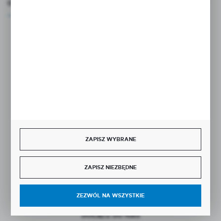
OCEŃ NAS
Rozpocznij zwrot produktu:
ODSTĄP OD UMOWY TUTAJ
BEZPIECZNE PŁATNOŚCI
ZAPISZ WYBRANE
SZYBKA DOSTAWA
ZAPISZ NIEZBĘDNE
ZEZWÓL NA WSZYSTKIE
DOŁĄCZ DO NAS