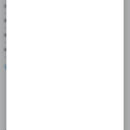
O NAS
INFORMACJE
MOJE KONTO
MASZ PYTANIE?
+48 696 099 515
Zapraszamy pon.-pt. 9.00-18.00
biuro@wojtap.pl
ul. Szafranowa 10
42-200 Częstochowa
FORMULARZ KONTAKTOWY