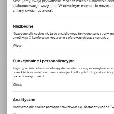
Szanujemy Twoją prywatność. Możesz zmienić ustawienia cook
zaakceptować je wszystkie. W dowolnym momencie możesz 
zmiany swoich ustawień.
Niezbędne
Niezbędne pliki cookies służą do prawidłowego funkcjonowania strony int
umożliwiają Ci komfortowe korzystanie z oferowanych przez nas usług.
Pliki cookies odpowiadają na podejmowane przez Ciebie działania w celu m.
Więcej
dostosowania Twoich ustawień preferencji prywatności, logowania czy wy
formularzy. Dzięki plikom cookies strona, z której korzystasz, może działać
zakłóceń.
Funkcjonalne i personalizacyjne
Tego typu pliki cookies umożliwiają stronie internetowej zapamiętanie w
JDDTECH
przez Ciebie ustawień oraz personalizację określonych funkcjonalności czy
prezentowanych treści.
Symbol:
FRL-004RD
Dzięki tym plikom cookies możemy zapewnić Ci większy komfort korzystan
Więcej
funkcjonalności naszej strony poprzez dopasowanie jej do Twoich indywid
Jednostka miary:
metr
preferencji. Wyrażenie zgody na funkcjonalne i personalizacyjne pliki cook
dostępność większej ilości funkcji na stronie.
Dostępny
Analityczne
Informacje o producencie
Analityczne pliki cookies pomagają nam rozwijać się i dostosowywać do Tw
Cookies analityczne pozwalają na uzyskanie informacji w zakresie wykorzy