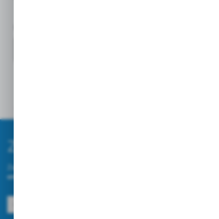
Certyfikowane przez:
Opinie
Zapisz się do newslettera
Zapisz się do newslettera na naszym sklepie internetowym i
otrzymuj informacje o nowościach i promocjach.
ZAPISZ SIĘ