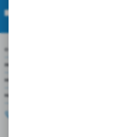
Wyrażam zgodę na otrzymywanie drogą elektroniczną na wskazany przeze
mnie adres e-mail informacji dotyczących usług świadczonych przez
Administratora. Zgoda może zostać cofnięta w każdym czasie.
Polityka
prywatności
*
O NAS
INFORMACJE
MOJE KONTO
MASZ PYTANIE?
+48 696 099 515
Zapraszamy pon.-pt. 9.00-18.00
biuro@wojtap.pl