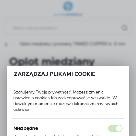
Przejdź do menu.
Przejdź do wyszukiwarki.
Przejdź do treści.
ukty
Oplot miedziany cynowany TINNED COPPER śr. 6 mm
Oplot miedziany
cynowany TINNED
ZARZĄDZAJ PLIKAMI COOKIE
COPPER śr. 6 mm
Szanujemy Twoją prywatność. Możesz zmienić
ustawienia cookies lub zaakceptować je wszystkie. W
dowolnym momencie możesz dokonać zmiany swoich
ustawień.
Niezbędne