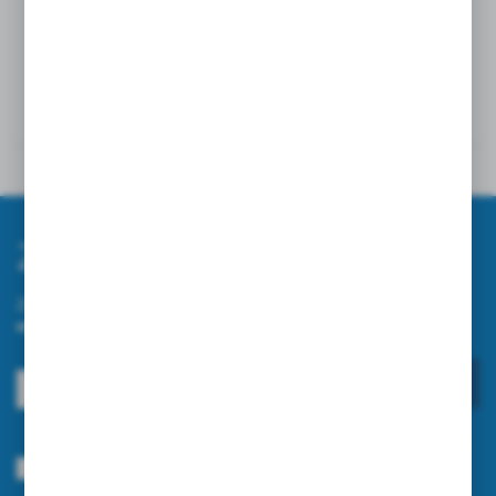
nożyczki. Oplot topnieje przy temperaturze 1000°C.
Szczegóły
Opinie
Zapisz się do newslettera
Zapisz się do newslettera na naszym sklepie internetowym i
otrzymuj informacje o nowościach i promocjach.
ZAPISZ SIĘ
Wyrażam zgodę na otrzymywanie drogą elektroniczną na wskazany przeze
mnie adres e-mail informacji dotyczących usług świadczonych przez
Administratora. Zgoda może zostać cofnięta w każdym czasie.
Polityka
prywatności
*