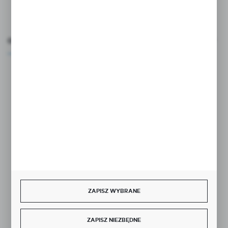
FORMULARZ KONTAKTOWY
OCEŃ NAS
Rozpocznij zwrot produktu:
ODSTĄP OD UMOWY TUTAJ
BEZPIECZNE PŁATNOŚCI
ZAPISZ WYBRANE
SZYBKA DOSTAWA
ZAPISZ NIEZBĘDNE