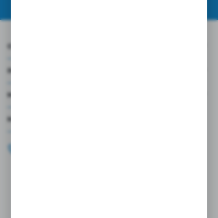
O NAS
INFORMACJE
MOJE KONTO
MASZ PYTANIE?
+48 696 099 515
Zapraszamy pon.-pt. 9.00-18.00
biuro@wojtap.pl
ul. Szafranowa 10
42-200 Częstochowa