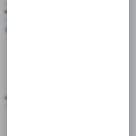
MASZ PYTANIE?
+48 696 099 515
Zapraszamy pon.-pt. 9.00-18.00
biuro@wojtap.pl
ul. Szafranowa 10
42-200 Częstochowa
FORMULARZ KONTAKTOWY
OCEŃ NAS
Rozpocznij zwrot produktu:
ODSTĄP OD UMOWY TUTAJ