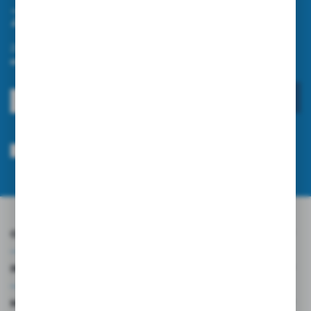
Zapisz się do newslettera
Zapisz się do newslettera na naszym sklepie internetowym i
otrzymuj informacje o nowościach i promocjach.
ZAPISZ SIĘ
Wyrażam zgodę na otrzymywanie drogą elektroniczną na wskazany przeze
mnie adres e-mail informacji dotyczących usług świadczonych przez
Administratora. Zgoda może zostać cofnięta w każdym czasie.
Polityka
prywatności
*
O NAS
INFORMACJE
MOJE KONTO