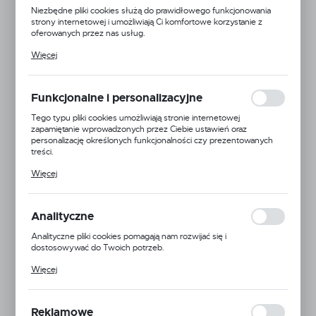
Niezbędne pliki cookies służą do prawidłowego funkcjonowania
strony internetowej i umożliwiają Ci komfortowe korzystanie z
oferowanych przez nas usług.
Pliki cookies odpowiadają na podejmowane przez Ciebie działania w
Więcej
celu m.in. dostosowania Twoich ustawień preferencji prywatności,
logowania czy wypełniania formularzy. Dzięki plikom cookies
strona, z której korzystasz, może działać bez zakłóceń.
Funkcjonalne i personalizacyjne
Tego typu pliki cookies umożliwiają stronie internetowej
zapamiętanie wprowadzonych przez Ciebie ustawień oraz
personalizację określonych funkcjonalności czy prezentowanych
treści.
Dzięki tym plikom cookies możemy zapewnić Ci większy komfort
Więcej
korzystania z funkcjonalności naszej strony poprzez dopasowanie
jej do Twoich indywidualnych preferencji. Wyrażenie zgody na
Techflex
funkcjonalne i personalizacyjne pliki cookies gwarantuje dostępność
większej ilości funkcji na stronie.
Analityczne
Symbol:
PTM0.75DE
Analityczne pliki cookies pomagają nam rozwijać się i
Jednostka miary:
metr
dostosowywać do Twoich potrzeb.
Cookies analityczne pozwalają na uzyskanie informacji w zakresie
Więcej
Dostępny na zamówienie
wykorzystywania witryny internetowej, miejsca oraz częstotliwości,
z jaką odwiedzane są nasze serwisy www. Dane pozwalają nam na
Informacje o producencie
ocenę naszych serwisów internetowych pod względem ich
popularności wśród użytkowników. Zgromadzone informacje są
Reklamowe