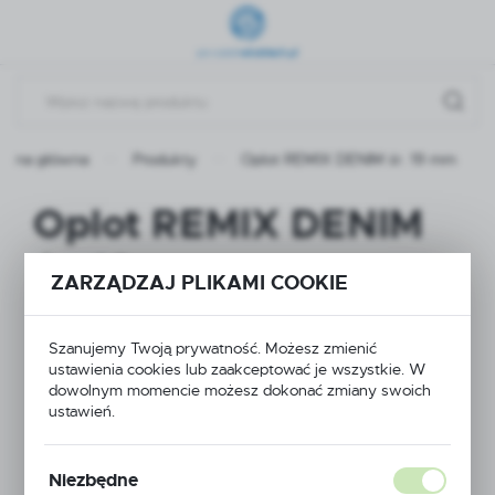
Przejdź do menu.
Przejdź do wyszukiwarki.
Przejdź do treści.
trona główna
Produkty
Oplot REMIX DENIM śr. 19 mm
Oplot REMIX DENIM
śr. 19 mm
ZARZĄDZAJ PLIKAMI COOKIE
Szanujemy Twoją prywatność. Możesz zmienić
ustawienia cookies lub zaakceptować je wszystkie. W
dowolnym momencie możesz dokonać zmiany swoich
ustawień.
Niezbędne