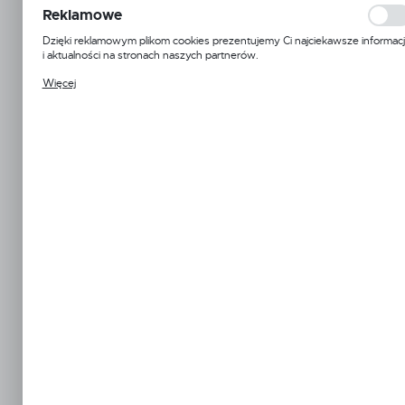
WYBIERZ ROZMIAR
użytkowników. Zgromadzone informacje są przetwarzane w formie
Reklamowe
zanonimizowanej. Wyrażenie zgody na analityczne pliki cookies gwarantuje
PRODUCENT
dostępność wszystkich funkcjonalności.
6 mm
8 mm
10 mm
12 mm
14 mm
Dzięki reklamowym plikom cookies prezentujemy Ci najciekawsze informac
i aktualności na stronach naszych partnerów.
Qoltec
Promocyjne pliki cookies służą do prezentowania Ci naszych komunikatów
NTEC ul. Chorzowska 44B 44-100 Gliwice Polska
16 mm
19 mm
Więcej
na podstawie analizy Twoich upodobań oraz Twoich zwyczajów
dotyczących przeglądanej witryny internetowej. Treści promocyjne mogą
pojawić się na stronach podmiotów trzecich lub firm będących naszymi
PODMIOT ODPOWIEDZIALNY ZA
WYBIERZ KOLOR
partnerami oraz innych dostawców usług. Firmy te działają w charakterze
WPROWADZENIE DO UE
pośredników prezentujących nasze treści w postaci wiadomości, ofert,
komunikatów mediów społecznościowych.
Naturalny
OPCJA ZAKUPU
Netto:
8,25 zł
Brutto:
10,15 zł
POWIADOM O DOSTĘPNOŚCI
ZAMÓW TELEFONICZNIE