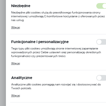
Niezbędne
Niezbędne pliki cookies służą do prawidłowego funkcjonowania strony
internetowej i umożliwiają Ci komfortowe korzystanie z oferowanych przez
nas usług.
Pliki cookies odpowiadają na podejmowane przez Ciebie działania w celu
Więcej
m.in. dostosowania Twoich ustawień preferencji prywatności, logowania cz
wypełniania formularzy. Dzięki plikom cookies strona, z której korzystasz,
może działać bez zakłóceń.
Funkcjonalne i personalizacyjne
Tego typu pliki cookies umożliwiają stronie internetowej zapamiętanie
wprowadzonych przez Ciebie ustawień oraz personalizację określonych
funkcjonalności czy prezentowanych treści.
Dzięki tym plikom cookies możemy zapewnić Ci większy komfort korzystan
Więcej
Qoltec
z funkcjonalności naszej strony poprzez dopasowanie jej do Twoich
indywidualnych preferencji. Wyrażenie zgody na funkcjonalne i
personalizacyjne pliki cookies gwarantuje dostępność większej ilości funkcji
Symbol:
SWB-QO-8
na stronie.
Analityczne
Jednostka miary:
opk.
Analityczne pliki cookies pomagają nam rozwijać się i dostosowywać do
Twoich potrzeb.
Oczekujemy na dostawę
Cookies analityczne pozwalają na uzyskanie informacji w zakresie
Więcej
wykorzystywania witryny internetowej, miejsca oraz częstotliwości, z jaką
Informacje o producencie
odwiedzane są nasze serwisy www. Dane pozwalają nam na ocenę
naszych serwisów internetowych pod względem ich popularności wśród