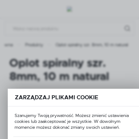
Przejdź do menu.
Przejdź do wyszukiwarki.
Przejdź do treści.
główna
Produkty
Oplot spiralny szr. 8mm, 10 m natural
Oplot spiralny szr.
8mm, 10 m natural
ZARZĄDZAJ PLIKAMI COOKIE
Szanujemy Twoją prywatność. Możesz zmienić ustawienia
cookies lub zaakceptować je wszystkie. W dowolnym
momencie możesz dokonać zmiany swoich ustawień.