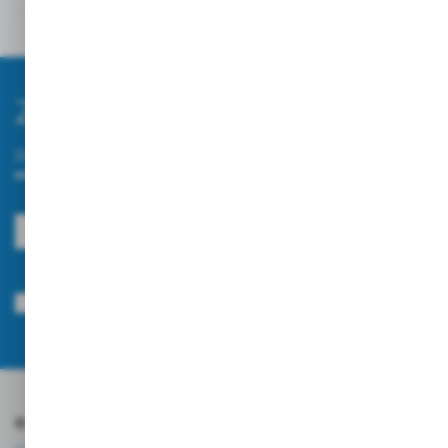
Opinie
Zapisz się do newslettera
Zapisz się do newslettera na naszym sklepie internetowym i
otrzymuj informacje o nowościach i promocjach.
ZAPISZ SIĘ
Wyrażam zgodę na otrzymywanie drogą elektroniczną na wskazany przeze
mnie adres e-mail informacji dotyczących usług świadczonych przez
Administratora. Zgoda może zostać cofnięta w każdym czasie.
Polityka
prywatności
*
O NAS