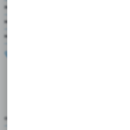
INFORMACJE
MOJE KONTO
MASZ PYTANIE?
+48 696 099 515
Zapraszamy pon.-pt. 9.00-18.00
biuro@wojtap.pl
ul. Szafranowa 10
42-200 Częstochowa
FORMULARZ KONTAKTOWY
OCEŃ NAS