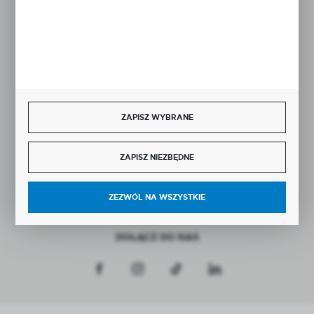
Rozpocznij zwrot produktu:
ODSTĄP OD UMOWY TUTAJ
BEZPIECZNE PŁATNOŚCI
ZAPISZ WYBRANE
SZYBKA DOSTAWA
ZAPISZ NIEZBĘDNE
ZEZWÓL NA WSZYSTKIE
DOŁĄCZ DO NAS