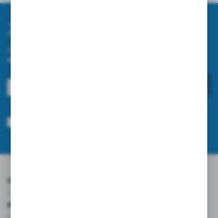
Zapisz się do newslettera
Zapisz się do newslettera na naszym sklepie internetowym i
otrzymuj informacje o nowościach i promocjach.
ZAPISZ SIĘ
Wyrażam zgodę na otrzymywanie drogą elektroniczną na wskazany przeze
mnie adres e-mail informacji dotyczących usług świadczonych przez
Administratora. Zgoda może zostać cofnięta w każdym czasie.
Polityka
prywatności
*
O NAS
INFORMACJE