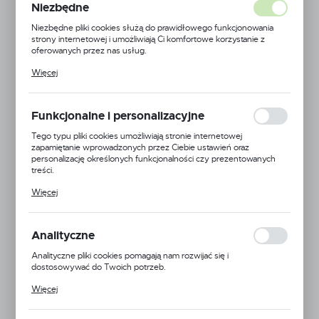
Niezbędne
Niezbędne pliki cookies służą do prawidłowego funkcjonowania
strony internetowej i umożliwiają Ci komfortowe korzystanie z
oferowanych przez nas usług.
Pliki cookies odpowiadają na podejmowane przez Ciebie działania w
Więcej
celu m.in. dostosowania Twoich ustawień preferencji prywatności,
logowania czy wypełniania formularzy. Dzięki plikom cookies
strona, z której korzystasz, może działać bez zakłóceń.
Funkcjonalne i personalizacyjne
Tego typu pliki cookies umożliwiają stronie internetowej
zapamiętanie wprowadzonych przez Ciebie ustawień oraz
personalizację określonych funkcjonalności czy prezentowanych
treści.
Dzięki tym plikom cookies możemy zapewnić Ci większy komfort
Więcej
korzystania z funkcjonalności naszej strony poprzez dopasowanie
jej do Twoich indywidualnych preferencji. Wyrażenie zgody na
funkcjonalne i personalizacyjne pliki cookies gwarantuje dostępność
większej ilości funkcji na stronie.
Analityczne
Analityczne pliki cookies pomagają nam rozwijać się i
dostosowywać do Twoich potrzeb.
Cookies analityczne pozwalają na uzyskanie informacji w zakresie
Techflex
Więcej
wykorzystywania witryny internetowej, miejsca oraz częstotliwości,
z jaką odwiedzane są nasze serwisy www. Dane pozwalają nam na
Symbol:
NMN0.09BK
ocenę naszych serwisów internetowych pod względem ich