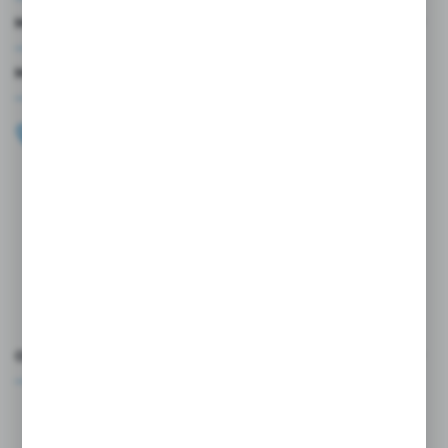
MOJE KONTO
MASZ PYTANIE?
+48 696 099 515
Zapraszamy pon.-pt. 9.00-18.00
biuro@wojtap.pl
ul. Szafranowa 10
42-200 Częstochowa
FORMULARZ KONTAKTOWY
OCEŃ NAS