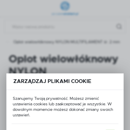
Przejdź do menu.
Przejdź do wyszukiwarki.
Przejdź do treści.
y
Oplot wielowłóknowy NYLON MULTIFILAMENT śr. 2 mm
Oplot wielowłóknowy
NYLON
MULTIFILAMENT śr. 2
ZARZĄDZAJ PLIKAMI COOKIE
mm
Szanujemy Twoją prywatność. Możesz zmienić
ustawienia cookies lub zaakceptować je wszystkie. W
dowolnym momencie możesz dokonać zmiany swoich
ustawień.