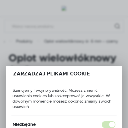
Przejdź do menu.
Przejdź do wyszukiwarki.
Przejdź do treści.
wna
Produkty
Oplot wielowłóknowy śr. 6 mm – czarny
Oplot wielowłóknowy
śr. 6 mm – czarny
ZARZĄDZAJ PLIKAMI COOKIE
Szanujemy Twoją prywatność. Możesz zmienić
ustawienia cookies lub zaakceptować je wszystkie. W
dowolnym momencie możesz dokonać zmiany swoich
ustawień.
Niezbędne