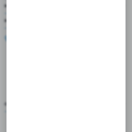
MOJE KONTO
MASZ PYTANIE?
+48 696 099 515
Zapraszamy pon.-pt. 9.00-18.00
biuro@wojtap.pl
ul. Szafranowa 10
42-200 Częstochowa
FORMULARZ KONTAKTOWY
OCEŃ NAS