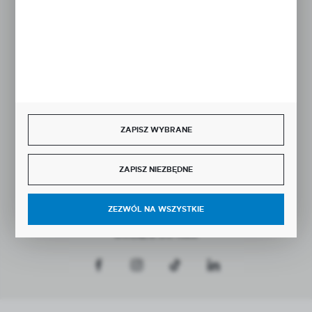
Rozpocznij zwrot produktu:
ODSTĄP OD UMOWY TUTAJ
BEZPIECZNE PŁATNOŚCI
ZAPISZ WYBRANE
SZYBKA DOSTAWA
ZAPISZ NIEZBĘDNE
ZEZWÓL NA WSZYSTKIE
DOŁĄCZ DO NAS