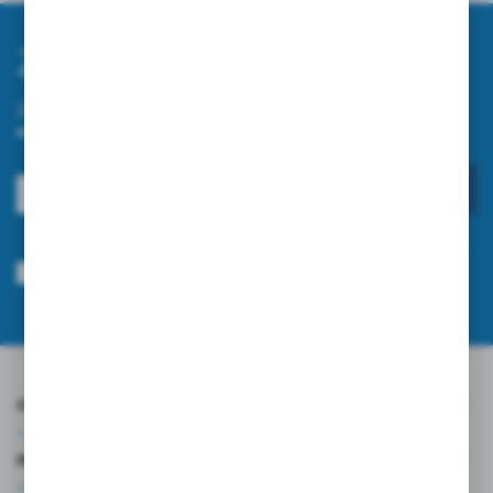
Zapisz się do newslettera
Zapisz się do newslettera na naszym sklepie internetowym i
otrzymuj informacje o nowościach i promocjach.
ZAPISZ SIĘ
Wyrażam zgodę na otrzymywanie drogą elektroniczną na wskazany przeze
mnie adres e-mail informacji dotyczących usług świadczonych przez
Administratora. Zgoda może zostać cofnięta w każdym czasie.
Polityka
prywatności
*
O NAS
INFORMACJE