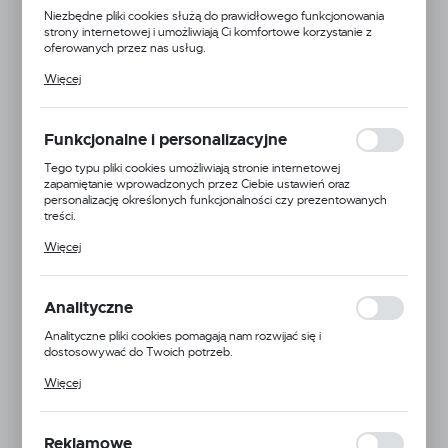
Niezbędne pliki cookies służą do prawidłowego funkcjonowania
strony internetowej i umożliwiają Ci komfortowe korzystanie z
oferowanych przez nas usług.
Pliki cookies odpowiadają na podejmowane przez Ciebie działania w
Więcej
celu m.in. dostosowania Twoich ustawień preferencji prywatności,
logowania czy wypełniania formularzy. Dzięki plikom cookies
strona, z której korzystasz, może działać bez zakłóceń.
Funkcjonalne i personalizacyjne
Tego typu pliki cookies umożliwiają stronie internetowej
zapamiętanie wprowadzonych przez Ciebie ustawień oraz
personalizację określonych funkcjonalności czy prezentowanych
treści.
Dzięki tym plikom cookies możemy zapewnić Ci większy komfort
Więcej
korzystania z funkcjonalności naszej strony poprzez dopasowanie
jej do Twoich indywidualnych preferencji. Wyrażenie zgody na
KONTEX
funkcjonalne i personalizacyjne pliki cookies gwarantuje dostępność
większej ilości funkcji na stronie.
Analityczne
Symbol:
NMN6BK
Analityczne pliki cookies pomagają nam rozwijać się i
Jednostka miary:
metr
dostosowywać do Twoich potrzeb.
Cookies analityczne pozwalają na uzyskanie informacji w zakresie
Dostępny
Więcej
wykorzystywania witryny internetowej, miejsca oraz częstotliwości,
z jaką odwiedzane są nasze serwisy www. Dane pozwalają nam na
Informacje o producencie
ocenę naszych serwisów internetowych pod względem ich
popularności wśród użytkowników. Zgromadzone informacje są
Reklamowe