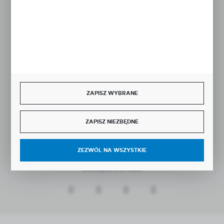
Rozpocznij zwrot produktu:
ODSTĄP OD UMOWY TUTAJ
BEZPIECZNE PŁATNOŚCI
ZAPISZ WYBRANE
SZYBKA DOSTAWA
ZAPISZ NIEZBĘDNE
ZEZWÓL NA WSZYSTKIE
DOŁĄCZ DO NAS