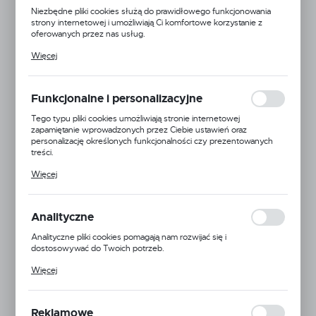
Niezbędne pliki cookies służą do prawidłowego funkcjonowania
strony internetowej i umożliwiają Ci komfortowe korzystanie z
oferowanych przez nas usług.
Pliki cookies odpowiadają na podejmowane przez Ciebie działania w
Więcej
celu m.in. dostosowania Twoich ustawień preferencji prywatności,
logowania czy wypełniania formularzy. Dzięki plikom cookies
strona, z której korzystasz, może działać bez zakłóceń.
Funkcjonalne i personalizacyjne
Tego typu pliki cookies umożliwiają stronie internetowej
zapamiętanie wprowadzonych przez Ciebie ustawień oraz
personalizację określonych funkcjonalności czy prezentowanych
treści.
Dzięki tym plikom cookies możemy zapewnić Ci większy komfort
Więcej
korzystania z funkcjonalności naszej strony poprzez dopasowanie
jej do Twoich indywidualnych preferencji. Wyrażenie zgody na
KONTEX
funkcjonalne i personalizacyjne pliki cookies gwarantuje dostępność
większej ilości funkcji na stronie.
Analityczne
Symbol:
NMN9RD
Analityczne pliki cookies pomagają nam rozwijać się i
Jednostka miary:
metr
dostosowywać do Twoich potrzeb.
Cookies analityczne pozwalają na uzyskanie informacji w zakresie
Dostępny
Więcej
wykorzystywania witryny internetowej, miejsca oraz częstotliwości,
z jaką odwiedzane są nasze serwisy www. Dane pozwalają nam na
Informacje o producencie
ocenę naszych serwisów internetowych pod względem ich
popularności wśród użytkowników. Zgromadzone informacje są
Reklamowe