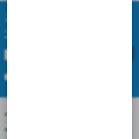
Zapisz się do newslettera
Zapisz się do newslettera na naszym sklepie internetowym i
otrzymuj informacje o nowościach i promocjach.
ZAPISZ SIĘ
Wyrażam zgodę na otrzymywanie drogą elektroniczną na wskazany przeze
mnie adres e-mail informacji dotyczących usług świadczonych przez
Administratora. Zgoda może zostać cofnięta w każdym czasie.
Polityka
prywatności
*
O NAS
INFORMACJE