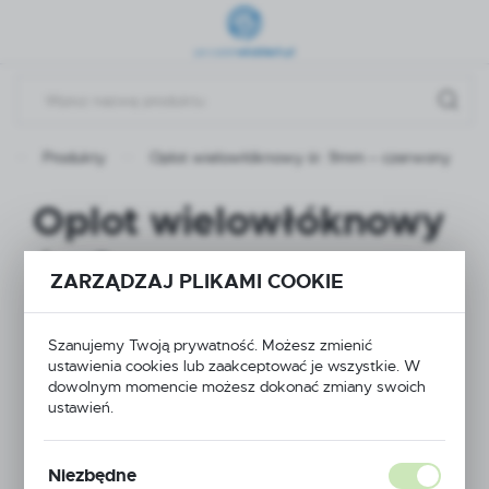
Przejdź do menu.
Przejdź do wyszukiwarki.
Przejdź do treści.
Produkty
Oplot wielowłóknowy śr. 9mm – czerwony
Oplot wielowłóknowy
śr. 9mm – czerwony
ZARZĄDZAJ PLIKAMI COOKIE
Szanujemy Twoją prywatność. Możesz zmienić
ustawienia cookies lub zaakceptować je wszystkie. W
dowolnym momencie możesz dokonać zmiany swoich
ustawień.
Niezbędne