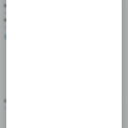
MOJE KONTO
MASZ PYTANIE?
+48 696 099 515
Zapraszamy pon.-pt. 9.00-18.00
biuro@wojtap.pl
ul. Szafranowa 10
42-200 Częstochowa
FORMULARZ KONTAKTOWY
OCEŃ NAS