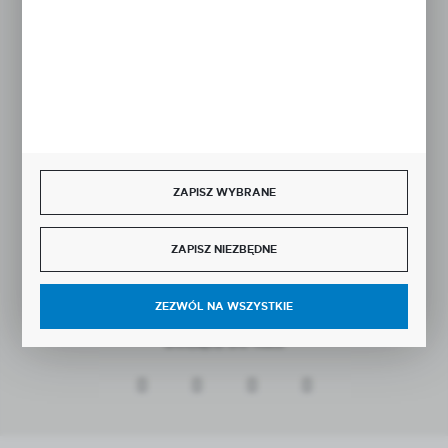
Rozpocznij zwrot produktu:
ODSTĄP OD UMOWY TUTAJ
BEZPIECZNE PŁATNOŚCI
ZAPISZ WYBRANE
SZYBKA DOSTAWA
ZAPISZ NIEZBĘDNE
ZEZWÓL NA WSZYSTKIE
DOŁĄCZ DO NAS