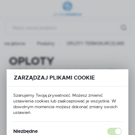
Przejdź do menu.
Przejdź do wyszukiwarki.
Przejdź do treści.
trona główna
Produkty
OPLOTY TERMOKURCZLIWE
OPLOTY
TERMOKURCZLIWE
ZARZĄDZAJ PLIKAMI COOKIE
Szanujemy Twoją prywatność. Możesz zmienić
ustawienia cookies lub zaakceptować je wszystkie. W
dowolnym momencie możesz dokonać zmiany swoich
ustawień.
Niezbędne