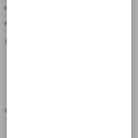
MOJE KONTO
MASZ PYTANIE?
+48 696 099 515
Zapraszamy pon.-pt. 9.00-18.00
biuro@wojtap.pl
ul. Szafranowa 10
42-200 Częstochowa
FORMULARZ KONTAKTOWY
OCEŃ NAS