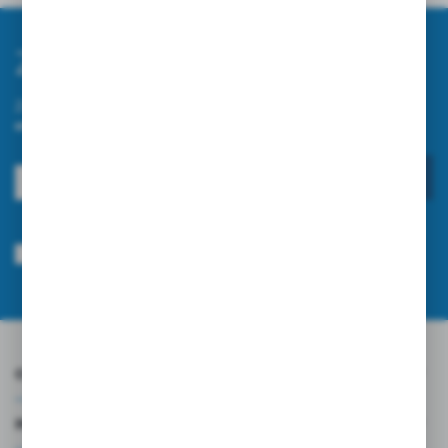
Zapisz się do newslettera
Zapisz się do newslettera na naszym sklepie internetowym i
otrzymuj informacje o nowościach i promocjach.
ZAPISZ SIĘ
Wyrażam zgodę na otrzymywanie drogą elektroniczną na wskazany przeze
mnie adres e-mail informacji dotyczących usług świadczonych przez
Administratora. Zgoda może zostać cofnięta w każdym czasie.
Polityka
prywatności
*
O NAS
INFORMACJE