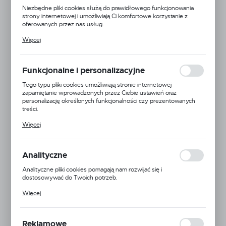
Niezbędne pliki cookies służą do prawidłowego funkcjonowania
strony internetowej i umożliwiają Ci komfortowe korzystanie z
oferowanych przez nas usług.
Pliki cookies odpowiadają na podejmowane przez Ciebie działania w
Więcej
celu m.in. dostosowania Twoich ustawień preferencji prywatności,
logowania czy wypełniania formularzy. Dzięki plikom cookies
strona, z której korzystasz, może działać bez zakłóceń.
Funkcjonalne i personalizacyjne
Tego typu pliki cookies umożliwiają stronie internetowej
zapamiętanie wprowadzonych przez Ciebie ustawień oraz
personalizację określonych funkcjonalności czy prezentowanych
treści.
Dzięki tym plikom cookies możemy zapewnić Ci większy komfort
Więcej
korzystania z funkcjonalności naszej strony poprzez dopasowanie
jej do Twoich indywidualnych preferencji. Wyrażenie zgody na
funkcjonalne i personalizacyjne pliki cookies gwarantuje dostępność
Symbol:
HSS
większej ilości funkcji na stronie.
Analityczne
Jednostka miary:
Analityczne pliki cookies pomagają nam rozwijać się i
dostosowywać do Twoich potrzeb.
Dostępny
Cookies analityczne pozwalają na uzyskanie informacji w zakresie
Więcej
wykorzystywania witryny internetowej, miejsca oraz częstotliwości,
z jaką odwiedzane są nasze serwisy www. Dane pozwalają nam na
WYBIERZ ROZMIAR
ocenę naszych serwisów internetowych pod względem ich
popularności wśród użytkowników. Zgromadzone informacje są
Reklamowe
10 mm
20 mm
30 mm
40 mm