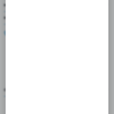
MOJE KONTO
MASZ PYTANIE?
+48 696 099 515
Zapraszamy pon.-pt. 9.00-18.00
biuro@wojtap.pl
ul. Szafranowa 10
42-200 Częstochowa
FORMULARZ KONTAKTOWY
OCEŃ NAS