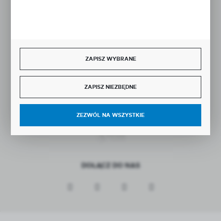
Rozpocznij zwrot produktu:
ODSTĄP OD UMOWY TUTAJ
BEZPIECZNE PŁATNOŚCI
ZAPISZ WYBRANE
ZAPISZ NIEZBĘDNE
SZYBKA DOSTAWA
ZEZWÓL NA WSZYSTKIE
DOŁĄCZ DO NAS