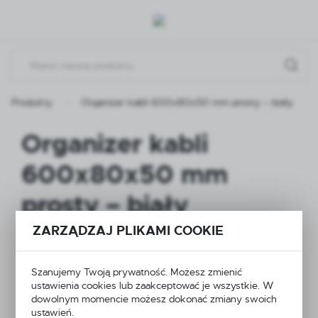
Przejdź do menu.
Przejdź do wyszukiwarki.
Przejdź do treści.
Produkty
Organizer kabli 600x80x50 mm prosty – biały
Organizer kabli
600x80x50 mm
prosty – biały
ZARZĄDZAJ PLIKAMI COOKIE
Szanujemy Twoją prywatność. Możesz zmienić
ustawienia cookies lub zaakceptować je wszystkie. W
dowolnym momencie możesz dokonać zmiany swoich
ustawień.