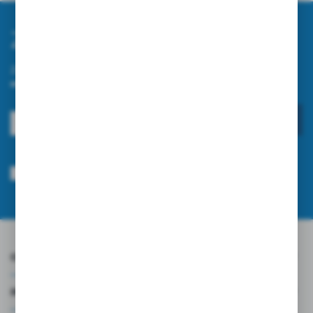
Zapisz się do newslettera
Zapisz się do newslettera na naszym sklepie internetowym i
otrzymuj informacje o nowościach i promocjach.
ZAPISZ SIĘ
Wyrażam zgodę na otrzymywanie drogą elektroniczną na wskazany przeze
mnie adres e-mail informacji dotyczących usług świadczonych przez
Administratora. Zgoda może zostać cofnięta w każdym czasie.
Polityka
prywatności
*
O NAS
INFORMACJE