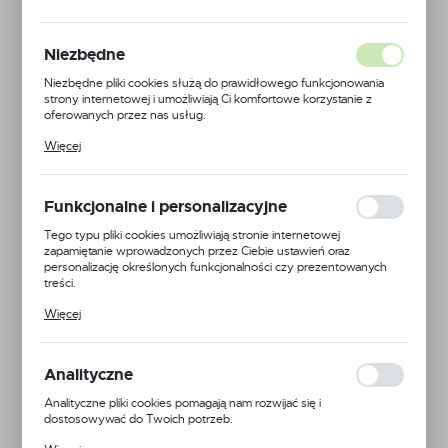
Niezbędne
Niezbędne pliki cookies służą do prawidłowego funkcjonowania
strony internetowej i umożliwiają Ci komfortowe korzystanie z
oferowanych przez nas usług.
Pliki cookies odpowiadają na podejmowane przez Ciebie działania w
Więcej
celu m.in. dostosowania Twoich ustawień preferencji prywatności,
logowania czy wypełniania formularzy. Dzięki plikom cookies
strona, z której korzystasz, może działać bez zakłóceń.
Funkcjonalne i personalizacyjne
Tego typu pliki cookies umożliwiają stronie internetowej
zapamiętanie wprowadzonych przez Ciebie ustawień oraz
personalizację określonych funkcjonalności czy prezentowanych
treści.
Dzięki tym plikom cookies możemy zapewnić Ci większy komfort
Więcej
korzystania z funkcjonalności naszej strony poprzez dopasowanie
jej do Twoich indywidualnych preferencji. Wyrażenie zgody na
funkcjonalne i personalizacyjne pliki cookies gwarantuje dostępność
Kamberg
większej ilości funkcji na stronie.
Analityczne
Symbol:
OK600x80x50WH-P
Analityczne pliki cookies pomagają nam rozwijać się i
dostosowywać do Twoich potrzeb.
Jednostka miary:
szt.
Cookies analityczne pozwalają na uzyskanie informacji w zakresie