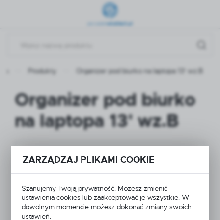
Przejdź do menu.
Przejdź do wyszukiwarki.
Przejdź do treści.
wna
Produkty
Organizer pod biurko na laptopa 13' wz.B
Organizer pod biurko
na laptopa 13' wz.B
ZARZĄDZAJ PLIKAMI COOKIE
Szanujemy Twoją prywatność. Możesz zmienić
ustawienia cookies lub zaakceptować je wszystkie. W
dowolnym momencie możesz dokonać zmiany swoich
ustawień.