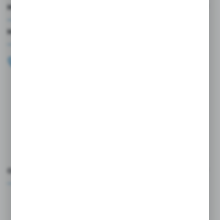
MOJE KONTO
MASZ PYTANIE?
+48 696 099 515
Zapraszamy pon.-pt. 9.00-18.00
biuro@wojtap.pl
ul. Szafranowa 10
42-200 Częstochowa
FORMULARZ KONTAKTOWY
OCEŃ NAS