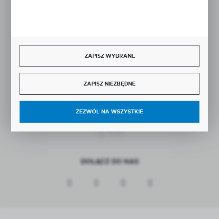
Rozpocznij zwrot produktu:
ODSTĄP OD UMOWY TUTAJ
BEZPIECZNE PŁATNOŚCI
ZAPISZ WYBRANE
ZAPISZ NIEZBĘDNE
SZYBKA DOSTAWA
ZEZWÓL NA WSZYSTKIE
DOŁĄCZ DO NAS