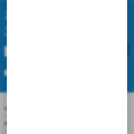
Zapisz się do newslettera
Zapisz się do newslettera na naszym sklepie internetowym i
otrzymuj informacje o nowościach i promocjach.
ZAPISZ SIĘ
Wyrażam zgodę na otrzymywanie drogą elektroniczną na wskazany przeze
mnie adres e-mail informacji dotyczących usług świadczonych przez
Administratora. Zgoda może zostać cofnięta w każdym czasie.
Polityka
prywatności
*
O NAS
INFORMACJE