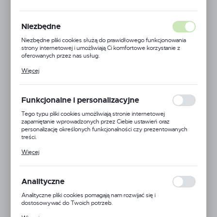
Niezbędne
Niezbędne pliki cookies służą do prawidłowego funkcjonowania
strony internetowej i umożliwiają Ci komfortowe korzystanie z
oferowanych przez nas usług.
Pliki cookies odpowiadają na podejmowane przez Ciebie działania w
Więcej
celu m.in. dostosowania Twoich ustawień preferencji prywatności,
logowania czy wypełniania formularzy. Dzięki plikom cookies
strona, z której korzystasz, może działać bez zakłóceń.
Funkcjonalne i personalizacyjne
Tego typu pliki cookies umożliwiają stronie internetowej
zapamiętanie wprowadzonych przez Ciebie ustawień oraz
personalizację określonych funkcjonalności czy prezentowanych
treści.
Dzięki tym plikom cookies możemy zapewnić Ci większy komfort
Kamberg
Więcej
korzystania z funkcjonalności naszej strony poprzez dopasowanie
jej do Twoich indywidualnych preferencji. Wyrażenie zgody na
Symbol:
OL-13-B
funkcjonalne i personalizacyjne pliki cookies gwarantuje dostępność
większej ilości funkcji na stronie.
Analityczne
Jednostka miary:
szt.
Analityczne pliki cookies pomagają nam rozwijać się i
dostosowywać do Twoich potrzeb.
Dostępny
Cookies analityczne pozwalają na uzyskanie informacji w zakresie