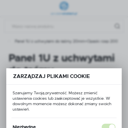
Przejdź do menu.
Przejdź do wyszukiwarki.
Przejdź do treści.
ty
Panel 1U z uchwytami do taśmy 20mm+Opaski rzep 200
Panel 1U z uchwytami
do taśmy
ZARZĄDZAJ PLIKAMI COOKIE
20mm+Opaski rzep
200
Szanujemy Twoją prywatność. Możesz zmienić
ustawienia cookies lub zaakceptować je wszystkie. W
dowolnym momencie możesz dokonać zmiany swoich
ustawień.
Niezbędne