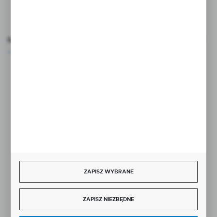
FORMULARZ KONTAKTOWY
OCEŃ NAS
Rozpocznij zwrot produktu:
ODSTĄP OD UMOWY TUTAJ
BEZPIECZNE PŁATNOŚCI
ZAPISZ WYBRANE
SZYBKA DOSTAWA
ZAPISZ NIEZBĘDNE