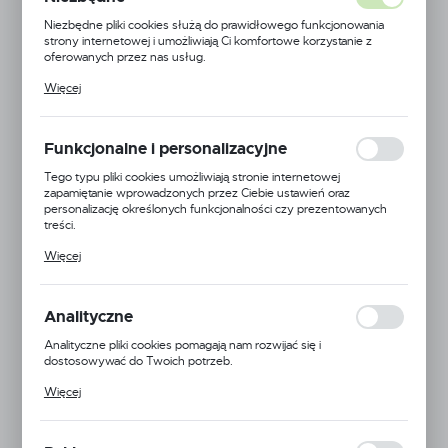
Niezbędne pliki cookies służą do prawidłowego funkcjonowania
strony internetowej i umożliwiają Ci komfortowe korzystanie z
oferowanych przez nas usług.
Pliki cookies odpowiadają na podejmowane przez Ciebie działania w
Więcej
celu m.in. dostosowania Twoich ustawień preferencji prywatności,
logowania czy wypełniania formularzy. Dzięki plikom cookies
strona, z której korzystasz, może działać bez zakłóceń.
Funkcjonalne i personalizacyjne
Tego typu pliki cookies umożliwiają stronie internetowej
zapamiętanie wprowadzonych przez Ciebie ustawień oraz
personalizację określonych funkcjonalności czy prezentowanych
treści.
Dzięki tym plikom cookies możemy zapewnić Ci większy komfort
Więcej
korzystania z funkcjonalności naszej strony poprzez dopasowanie
jej do Twoich indywidualnych preferencji. Wyrażenie zgody na
funkcjonalne i personalizacyjne pliki cookies gwarantuje dostępność
większej ilości funkcji na stronie.
Analityczne
Analityczne pliki cookies pomagają nam rozwijać się i
dostosowywać do Twoich potrzeb.
Cookies analityczne pozwalają na uzyskanie informacji w zakresie
Więcej
wykorzystywania witryny internetowej, miejsca oraz częstotliwości,
Kamberg
z jaką odwiedzane są nasze serwisy www. Dane pozwalają nam na
ocenę naszych serwisów internetowych pod względem ich
Symbol:
PAN1UDRZ/OP20X200
popularności wśród użytkowników. Zgromadzone informacje są