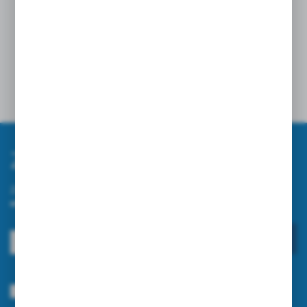
poprawianie estetyki
Opinie
Zapisz się do newslettera
Zapisz się do newslettera na naszym sklepie internetowym i
otrzymuj informacje o nowościach i promocjach.
ZAPISZ SIĘ
Wyrażam zgodę na otrzymywanie drogą elektroniczną na wskazany przeze
mnie adres e-mail informacji dotyczących usług świadczonych przez
Administratora. Zgoda może zostać cofnięta w każdym czasie.
Polityka
prywatności
*