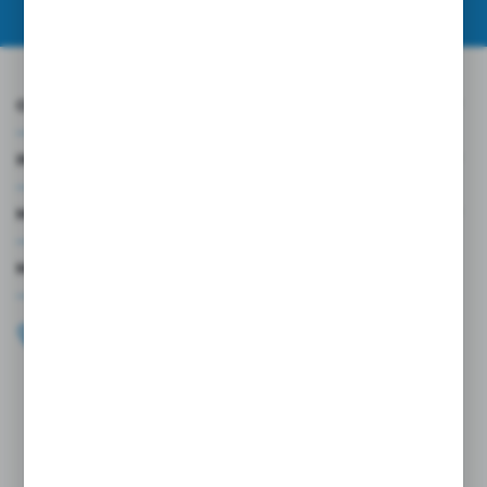
O NAS
INFORMACJE
MOJE KONTO
MASZ PYTANIE?
+48 696 099 515
Zapraszamy pon.-pt. 9.00-18.00
biuro@wojtap.pl
ul. Szafranowa 10
42-200 Częstochowa