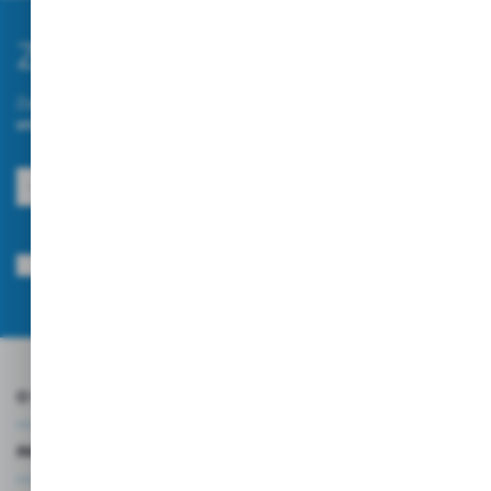
Zapisz się do newslettera
Zapisz się do newslettera na naszym sklepie internetowym i
otrzymuj informacje o nowościach i promocjach.
ZAPISZ SIĘ
Wyrażam zgodę na otrzymywanie drogą elektroniczną na wskazany przeze
mnie adres e-mail informacji dotyczących usług świadczonych przez
Administratora. Zgoda może zostać cofnięta w każdym czasie.
Polityka
prywatności
*
O NAS
INFORMACJE