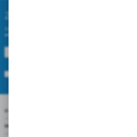
Zapisz się do newslettera
Zapisz się do newslettera na naszym sklepie internetowym i
otrzymuj informacje o nowościach i promocjach.
ZAPISZ SIĘ
Wyrażam zgodę na otrzymywanie drogą elektroniczną na wskazany przeze
mnie adres e-mail informacji dotyczących usług świadczonych przez
Administratora. Zgoda może zostać cofnięta w każdym czasie.
Polityka
prywatności
*
O NAS
INFORMACJE