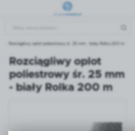
Przejdź do menu.
Przejdź do wyszukiwarki.
Przejdź do treści.
Rozciągliwy oplot poliestrowy śr. 25 mm - biały Rolka 200 m
Rozciągliwy oplot
poliestrowy śr. 25 mm
- biały Rolka 200 m