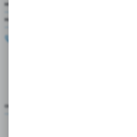
MOJE KONTO
MASZ PYTANIE?
+48 696 099 515
Zapraszamy pon.-pt. 9.00-18.00
biuro@wojtap.pl
ul. Szafranowa 10
42-200 Częstochowa
FORMULARZ KONTAKTOWY
OCEŃ NAS