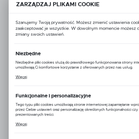
ZARZĄDZAJ PLIKAMI COOKIE
Szanujemy Twoją prywatność. Możesz zmienić ustawienia cook
zaakceptować je wszystkie. W dowolnym momencie możesz 
zmiany swoich ustawień.
Niezbędne
Niezbędne pliki cookies służą do prawidłowego funkcjonowania strony int
umożliwiają Ci komfortowe korzystanie z oferowanych przez nas usług.
Pliki cookies odpowiadają na podejmowane przez Ciebie działania w celu m.
Więcej
dostosowania Twoich ustawień preferencji prywatności, logowania czy wy
formularzy. Dzięki plikom cookies strona, z której korzystasz, może działać
zakłóceń.
Funkcjonalne i personalizacyjne
JDDTECH
Tego typu pliki cookies umożliwiają stronie internetowej zapamiętanie w
Symbol:
FR-025WH-R200
przez Ciebie ustawień oraz personalizację określonych funkcjonalności czy
prezentowanych treści.
Jednostka miary:
rolka
Dzięki tym plikom cookies możemy zapewnić Ci większy komfort korzystan
Więcej
funkcjonalności naszej strony poprzez dopasowanie jej do Twoich indywid
preferencji. Wyrażenie zgody na funkcjonalne i personalizacyjne pliki cook
Dostępny
dostępność większej ilości funkcji na stronie.