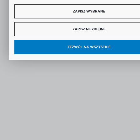
ZAPISZ WYBRANE
ZAPISZ NIEZBĘDNE
ZEZWÓL NA WSZYSTKIE