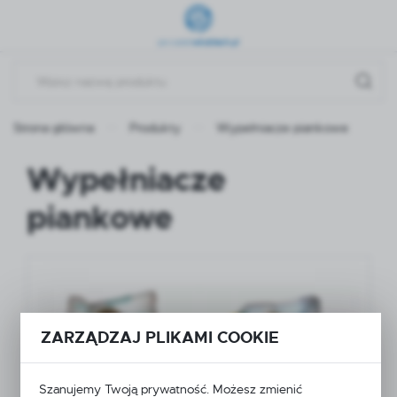
Przejdź do menu.
Przejdź do wyszukiwarki.
Przejdź do treści.
Strona główna
Produkty
Wypełniacze piankowe
Wypełniacze
piankowe
ZARZĄDZAJ PLIKAMI COOKIE
Szanujemy Twoją prywatność. Możesz zmienić