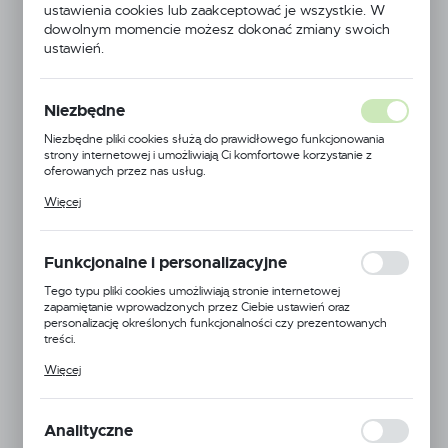
ustawienia cookies lub zaakceptować je wszystkie. W
dowolnym momencie możesz dokonać zmiany swoich
ustawień.
Niezbędne
Niezbędne pliki cookies służą do prawidłowego funkcjonowania
strony internetowej i umożliwiają Ci komfortowe korzystanie z
oferowanych przez nas usług.
Pliki cookies odpowiadają na podejmowane przez Ciebie działania w
Więcej
celu m.in. dostosowania Twoich ustawień preferencji prywatności,
logowania czy wypełniania formularzy. Dzięki plikom cookies strona,
z której korzystasz, może działać bez zakłóceń.
Funkcjonalne i personalizacyjne
Tego typu pliki cookies umożliwiają stronie internetowej
zapamiętanie wprowadzonych przez Ciebie ustawień oraz
Xiamen Ameson New Material Inc.
personalizację określonych funkcjonalności czy prezentowanych
treści.
Symbol:
MF
Dzięki tym plikom cookies możemy zapewnić Ci większy komfort
Więcej
korzystania z funkcjonalności naszej strony poprzez dopasowanie jej
Jednostka miary:
do Twoich indywidualnych preferencji. Wyrażenie zgody na
funkcjonalne i personalizacyjne pliki cookies gwarantuje dostępność
większej ilości funkcji na stronie.
Dostępny
Analityczne