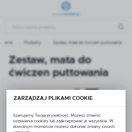
Przejdź do menu.
Przejdź do wyszukiwarki.
Przejdź do treści.
główna
Produkty
Zestaw, mata do ćwiczen puttowania
Zestaw, mata do
ćwiczen puttowania
ZARZĄDZAJ PLIKAMI COOKIE
Szanujemy Twoją prywatność. Możesz zmienić
ustawienia cookies lub zaakceptować je wszystkie. W
dowolnym momencie możesz dokonać zmiany swoich