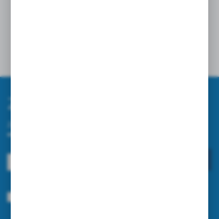
English Version
▼
Opinie
Zapisz się do newslettera
Zapisz się do newslettera na naszym sklepie internetowym i
otrzymuj informacje o nowościach i promocjach.
ZAPISZ SIĘ
Wyrażam zgodę na otrzymywanie drogą elektroniczną na wskazany przeze
mnie adres e-mail informacji dotyczących usług świadczonych przez
Administratora. Zgoda może zostać cofnięta w każdym czasie.
Polityka
prywatności
*