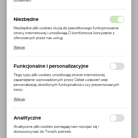
ustawień.
Niezbędne
Niezbędne pliki cookies służą do prawidłowego funkcjonowania
strony internetowej i umożliwiają Ci komfortowe korzystanie z
oferowanych przez nas usług.
Pliki cookies odpowiadają na podejmowane przez Ciebie działania w
Więcej
celu m.in. dostosowania Twoich ustawień preferencji prywatności,
logowania czy wypełniania formularzy. Dzięki plikom cookies
strona, z której korzystasz, może działać bez zakłóceń.
Funkcjonalne i personalizacyjne
Tego typu pliki cookies umożliwiają stronie internetowej
zapamiętanie wprowadzonych przez Ciebie ustawień oraz
personalizację określonych funkcjonalności czy prezentowanych
treści.
Dzięki tym plikom cookies możemy zapewnić Ci większy komfort
Więcej
korzystania z funkcjonalności naszej strony poprzez dopasowanie
Symbol:
PGM-TL041-7
jej do Twoich indywidualnych preferencji. Wyrażenie zgody na
funkcjonalne i personalizacyjne pliki cookies gwarantuje dostępność
Jednostka miary:
większej ilości funkcji na stronie.
Analityczne
Dostępny
Analityczne pliki cookies pomagają nam rozwijać się i
dostosowywać do Twoich potrzeb.