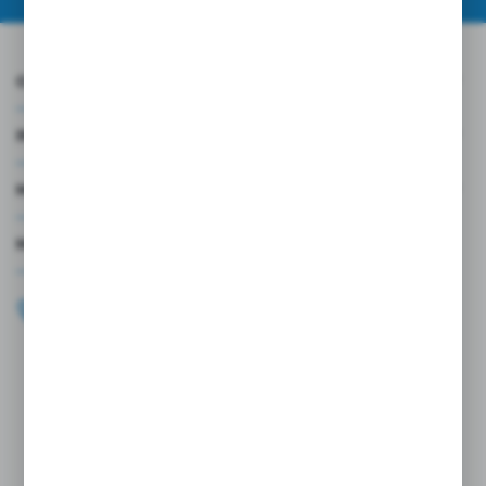
O NAS
INFORMACJE
MOJE KONTO
MASZ PYTANIE?
+48 696 099 515
Zapraszamy pon.-pt. 9.00-18.00
biuro@wojtap.pl
ul. Szafranowa 10
42-200 Częstochowa
FORMULARZ KONTAKTOWY