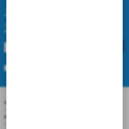
Zapisz się do newslettera
Zapisz się do newslettera na naszym sklepie internetowym i
otrzymuj informacje o nowościach i promocjach.
ZAPISZ SIĘ
Wyrażam zgodę na otrzymywanie drogą elektroniczną na wskazany przeze
mnie adres e-mail informacji dotyczących usług świadczonych przez
Administratora. Zgoda może zostać cofnięta w każdym czasie.
Polityka
prywatności
*
O NAS
INFORMACJE