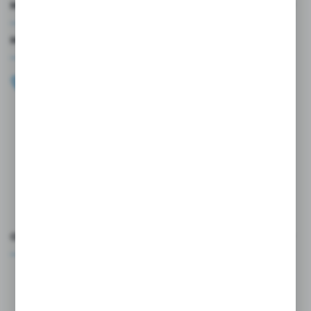
MOJE KONTO
MASZ PYTANIE?
+48 696 099 515
Zapraszamy pon.-pt. 9.00-18.00
biuro@wojtap.pl
ul. Szafranowa 10
42-200 Częstochowa
FORMULARZ KONTAKTOWY
OCEŃ NAS