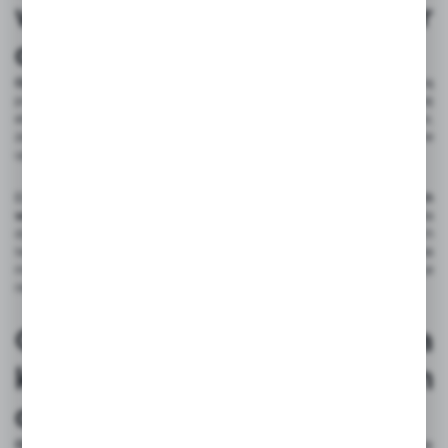
wielowłóknowe to wybór
dla profesjonalistów?
Oploty sznurówkowe wielowłóknowe na kable
oferują znaczną
przewagę nad klasycznymi osłonami kablowymi dzięki wyjątkowej
elastyczności i trwałości. Wykonane z wysokiej jakości materiałów,
zapewniają nie tylko ochronę przewodów, ale także ich estetyczne
uporządkowanie, co jest kluczowe w profesjonalnych instalacjach.
Elastyczność i
trwałość splotu oplotów sznurówkowych
wielowłóknowych
sprawiają, że są one idealnym wyborem dla
dynamicznych środowisk pracy. Dzięki zastosowaniu nowoczesnych
technologii produkcji, oploty te są odporne na uszkodzenia
mechaniczne oraz działanie wysokich temperatur, co czyni je
niezastąpionymi w wielu branżach.
Oploty sznurówkowe na
kable w instalacjach
dynamicznych
Oploty sznurówkowe wielowłóknowe kablowe
charakteryzują się