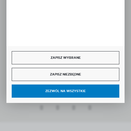
Rozpocznij zwrot produktu:
ODSTĄP OD UMOWY TUTAJ
BEZPIECZNE PŁATNOŚCI
ZAPISZ WYBRANE
SZYBKA DOSTAWA
ZAPISZ NIEZBĘDNE
ZEZWÓL NA WSZYSTKIE
DOŁĄCZ DO NAS