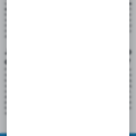
Łatwe dopasowanie do kolorystyki wnętrza to kolejna
zaleta
oplotów sznurówkowych wielowłóknowych
. Dostępne w różnych
kolorach i wzorach, umożliwiają harmonijne wkomponowanie się w
wystrój każdego pomieszczenia, co jest szczególnie ważne w
miejscach reprezentacyjnych. Dzięki szerokiej gamie dostępnych opcji
można je dobrać tak, aby idealnie współgrały z resztą wyposażenia, co
dodatkowo podnosi walory estetyczne wnętrza.
Jak dobrać odpowiedni typ
oplotu do rodzaju przewodów?
Przy
wyborze odpowiedniego typu oplotu
do rodzaju przewodów
należy uwzględnić kilka kluczowych kryteriów, takich jak średnica
kabli, materiał wykonania oraz warunki pracy. Te czynniki determinują
wybór najbardziej odpowiedniego produktu, który zapewni optymalną
ochronę i funkcjonalność. Dla amatorów i profesjonalistów ważne jest,
aby dokładnie przeanalizować specyfikację techniczną przewodów
przed zakupem oplotu. Warto skonsultować się z ekspertami lub
korzystać z dostępnych poradników online, aby dokonać świadomego
wyboru.