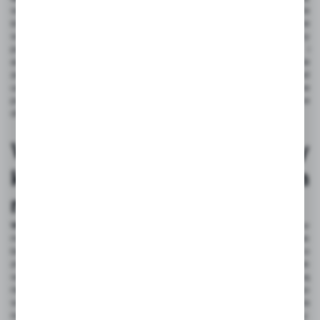
wyjątkową odpornością na wielokrotne zginanie, co jest niezwykle
istotne w instalacjach dynamicznych. Dzięki temu mogą być stosowane
w miejscach, gdzie przewody są narażone na ciągłe ruchy i zmiany
pozycji, zapewniając im długotrwałą ochronę. W robotyce i
automatyce
oploty sznurkowe na kable
znajdują szerokie
zastosowanie, ponieważ doskonale chronią przewody przed
uszkodzeniami mechanicznymi. Ich elastyczność pozwala na swobodne
poruszanie się kabli w ruchomych częściach maszyn, co jest kluczowe
dla zachowania ciągłości pracy urządzeń.
Wielowłóknowe oploty
kablowe a estetyka
montażu
Wielowłóknowe oploty kablowe
doskonale sprawdzają się w
maskowaniu przewodów w przestrzeniach widocznych, takich jak
biura czy salony. Dzięki nim można skutecznie ukryć kable, co
znacząco poprawia estetykę pomieszczeń i eliminuje nieporządek
wizualny. W miejscach, gdzie estetyka jest kluczowa, takie produkty są
nieocenione, ponieważ pozwalają na utrzymanie porządku i schludnego
wyglądu. Dodatkowo, są łatwe w montażu i demontażu, co pozwala
na szybkie zmiany aranżacji bez konieczności dużych nakładów pracy.