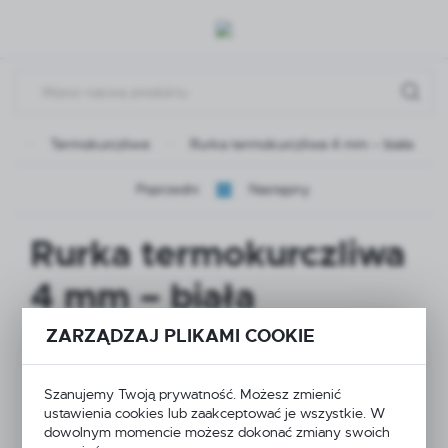
Przejdź do menu.
Przejdź do wyszukiwarki.
Przejdź do treści.
le
Termokurczliwe
Rurka termokurczliwa 4 mm – biała
Poprzedni
Następny
Rurka termokurczliwa
4 mm – biała
ZARZĄDZAJ PLIKAMI COOKIE
Szanujemy Twoją prywatność. Możesz zmienić
ustawienia cookies lub zaakceptować je wszystkie. W
dowolnym momencie możesz dokonać zmiany swoich