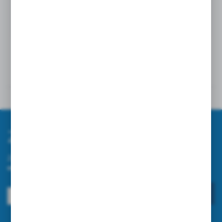
English Version
▼
Opinie
Inne z kategorii
Zapisz się do newslettera
Zapisz się do newslettera na naszym sklepie internetowym i
otrzymuj informacje o nowościach i promocjach.
ZAPISZ SIĘ
Wyrażam zgodę na otrzymywanie drogą elektroniczną na wskazany przeze