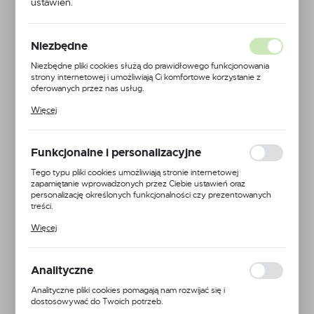
ustawień.
Niezbędne
Niezbędne pliki cookies służą do prawidłowego funkcjonowania
strony internetowej i umożliwiają Ci komfortowe korzystanie z
oferowanych przez nas usług.
Pliki cookies odpowiadają na podejmowane przez Ciebie działania w
Więcej
celu m.in. dostosowania Twoich ustawień preferencji prywatności,
logowania czy wypełniania formularzy. Dzięki plikom cookies
strona, z której korzystasz, może działać bez zakłóceń.
Funkcjonalne i personalizacyjne
Tego typu pliki cookies umożliwiają stronie internetowej
zapamiętanie wprowadzonych przez Ciebie ustawień oraz
personalizację określonych funkcjonalności czy prezentowanych
treści.
Dzięki tym plikom cookies możemy zapewnić Ci większy komfort
JDDTECH
Więcej
korzystania z funkcjonalności naszej strony poprzez dopasowanie
jej do Twoich indywidualnych preferencji. Wyrażenie zgody na
Symbol:
MCBG-4.0
funkcjonalne i personalizacyjne pliki cookies gwarantuje dostępność
większej ilości funkcji na stronie.
Analityczne
Jednostka miary:
Analityczne pliki cookies pomagają nam rozwijać się i
dostosowywać do Twoich potrzeb.
Dostępny