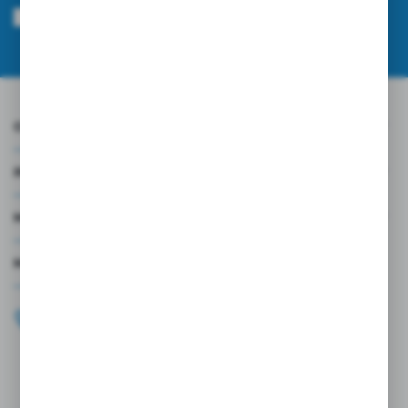
mnie adres e-mail informacji dotyczących usług świadczonych przez
Administratora. Zgoda może zostać cofnięta w każdym czasie.
Polityka
prywatności
*
O NAS
INFORMACJE
MOJE KONTO
MASZ PYTANIE?
+48 696 099 515
Zapraszamy pon.-pt. 9.00-18.00
biuro@wojtap.pl
ul. Szafranowa 10