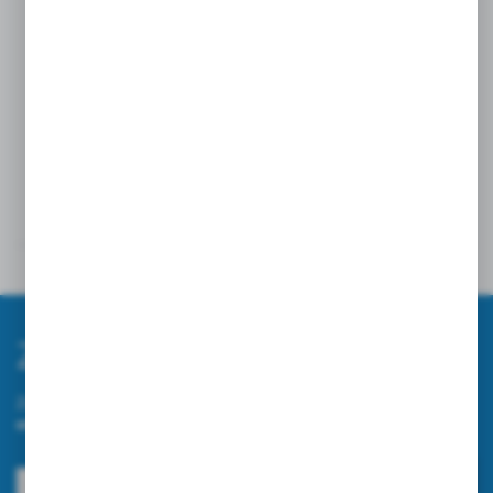
Opinie
Inne z kategorii
Zapisz się do newslettera
Zapisz się do newslettera na naszym sklepie internetowym i
otrzymuj informacje o nowościach i promocjach.
ZAPISZ SIĘ