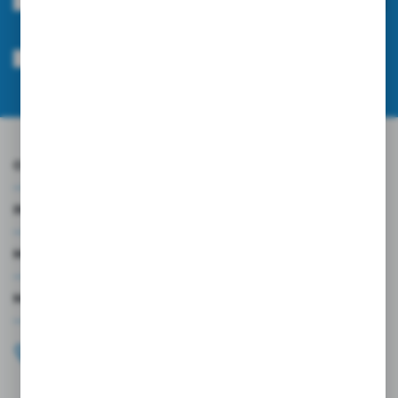
Wyrażam zgodę na otrzymywanie drogą elektroniczną na wskazany przeze
mnie adres e-mail informacji dotyczących usług świadczonych przez
Administratora. Zgoda może zostać cofnięta w każdym czasie.
Polityka
prywatności
*
O NAS
INFORMACJE
MOJE KONTO
MASZ PYTANIE?
+48 696 099 515
Zapraszamy pon.-pt. 9.00-18.00