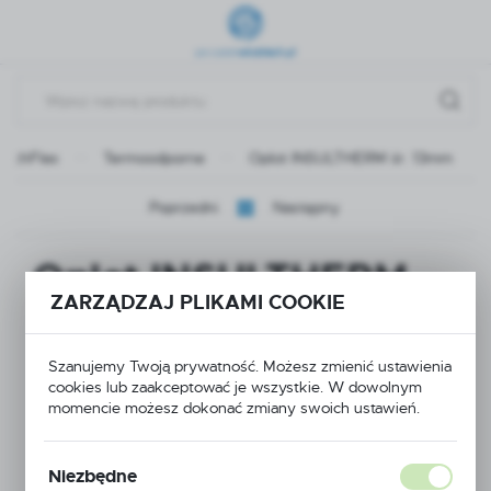
Przejdź do menu.
Przejdź do wyszukiwarki.
Przejdź do treści.
TechFlex
Termoodporne
Oplot INSULTHERM śr. 13mm
Poprzedni
Następny
Oplot INSULTHERM
ZARZĄDZAJ PLIKAMI COOKIE
śr. 13mm
Szanujemy Twoją prywatność. Możesz zmienić ustawienia
cookies lub zaakceptować je wszystkie. W dowolnym
momencie możesz dokonać zmiany swoich ustawień.
Niezbędne