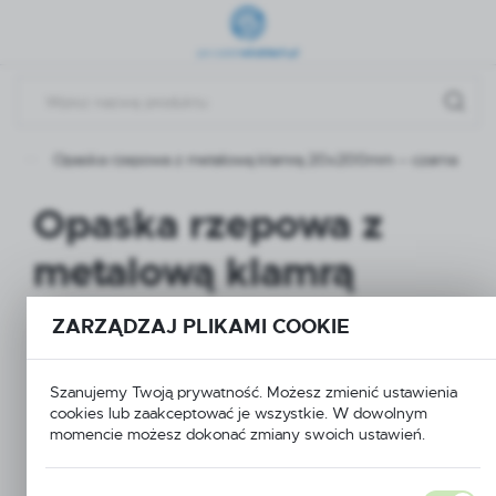
Przejdź do menu.
Przejdź do wyszukiwarki.
Przejdź do treści.
ty
Opaska rzepowa z metalową klamrą 20x200mm – czarna
Opaska rzepowa z
metalową klamrą
20x200mm – czarna
ZARZĄDZAJ PLIKAMI COOKIE
Szanujemy Twoją prywatność. Możesz zmienić ustawienia
cookies lub zaakceptować je wszystkie. W dowolnym
momencie możesz dokonać zmiany swoich ustawień.