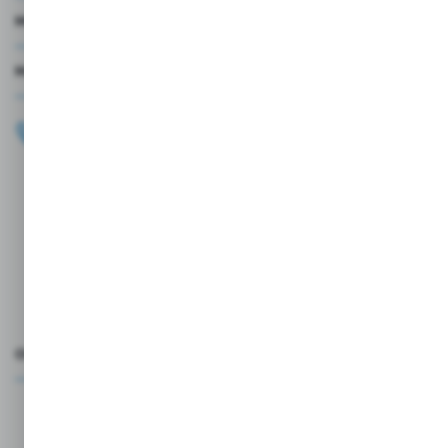
MOJE KONTO
MASZ PYTANIE?
+48 696 099 515
Zapraszamy pon.-pt. 9.00-18.00
biuro@wojtap.pl
ul. Szafranowa 10
42-200 Częstochowa
FORMULARZ KONTAKTOWY
OCEŃ NAS