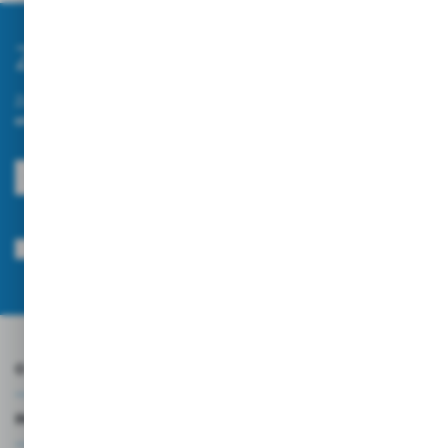
Zapisz się do newslettera
Zapisz się do newslettera na naszym sklepie internetowym i
otrzymuj informacje o nowościach i promocjach.
ZAPISZ SIĘ
Wyrażam zgodę na otrzymywanie drogą elektroniczną na wskazany przeze
mnie adres e-mail informacji dotyczących usług świadczonych przez
Administratora. Zgoda może zostać cofnięta w każdym czasie.
Polityka
prywatności
*
O NAS
INFORMACJE