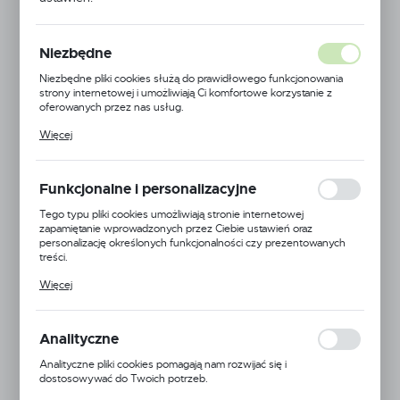
Niezbędne
Niezbędne pliki cookies służą do prawidłowego funkcjonowania
strony internetowej i umożliwiają Ci komfortowe korzystanie z
oferowanych przez nas usług.
Pliki cookies odpowiadają na podejmowane przez Ciebie działania w
Więcej
celu m.in. dostosowania Twoich ustawień preferencji prywatności,
logowania czy wypełniania formularzy. Dzięki plikom cookies
strona, z której korzystasz, może działać bez zakłóceń.
Funkcjonalne i personalizacyjne
Tego typu pliki cookies umożliwiają stronie internetowej
zapamiętanie wprowadzonych przez Ciebie ustawień oraz
personalizację określonych funkcjonalności czy prezentowanych
treści.
Dzięki tym plikom cookies możemy zapewnić Ci większy komfort
Więcej
korzystania z funkcjonalności naszej strony poprzez dopasowanie
jej do Twoich indywidualnych preferencji. Wyrażenie zgody na
funkcjonalne i personalizacyjne pliki cookies gwarantuje dostępność
Wojtap
większej ilości funkcji na stronie.
Analityczne
Symbol:
MRS500BK-1
Analityczne pliki cookies pomagają nam rozwijać się i
dostosowywać do Twoich potrzeb.
Jednostka miary:
szt.
Cookies analityczne pozwalają na uzyskanie informacji w zakresie