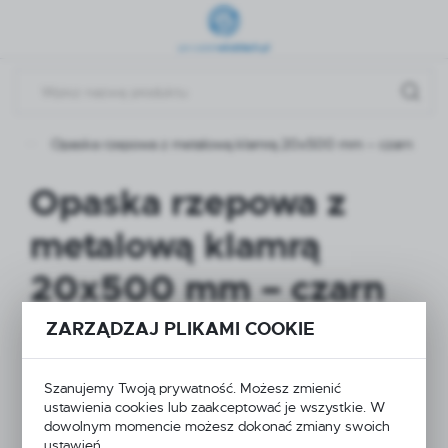
Przejdź do menu.
Przejdź do wyszukiwarki.
Przejdź do treści.
ty
Opaska rzepowa z metalową klamrą 20x500 mm – czarn
Opaska rzepowa z
metalową klamrą
20x500 mm – czarn
ZARZĄDZAJ PLIKAMI COOKIE
Szanujemy Twoją prywatność. Możesz zmienić
ustawienia cookies lub zaakceptować je wszystkie. W
dowolnym momencie możesz dokonać zmiany swoich
ustawień.