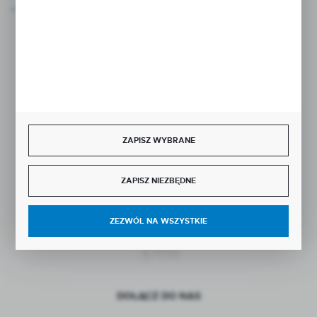
Rozpocznij zwrot produktu:
ODSTĄP OD UMOWY TUTAJ
BEZPIECZNE PŁATNOŚCI
ZAPISZ WYBRANE
ZAPISZ NIEZBĘDNE
SZYBKA DOSTAWA
ZEZWÓL NA WSZYSTKIE
DOŁĄCZ DO NAS