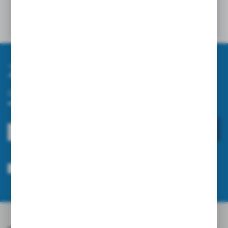
Opinie
Zapisz się do newslettera
Zapisz się do newslettera na naszym sklepie internetowym i
otrzymuj informacje o nowościach i promocjach.
ZAPISZ SIĘ
Wyrażam zgodę na otrzymywanie drogą elektroniczną na wskazany przeze
mnie adres e-mail informacji dotyczących usług świadczonych przez
Administratora. Zgoda może zostać cofnięta w każdym czasie.
Polityka
prywatności
*