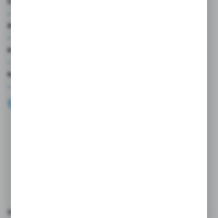
O NAS
INFORMACJE
MOJE KONTO
MASZ PYTANIE?
+48 696 099 515
Zapraszamy pon.-pt. 9.00-18.00
biuro@wojtap.pl
ul. Szafranowa 10
42-200 Częstochowa
FORMULARZ KONTAKTOWY
OCEŃ NAS