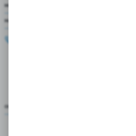
MOJE KONTO
MASZ PYTANIE?
+48 696 099 515
Zapraszamy pon.-pt. 9.00-18.00
biuro@wojtap.pl
ul. Szafranowa 10
42-200 Częstochowa
FORMULARZ KONTAKTOWY
OCEŃ NAS