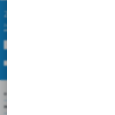
Zapisz się do newslettera
Zapisz się do newslettera na naszym sklepie internetowym i
otrzymuj informacje o nowościach i promocjach.
ZAPISZ SIĘ
Wyrażam zgodę na otrzymywanie drogą elektroniczną na wskazany przeze
mnie adres e-mail informacji dotyczących usług świadczonych przez
Administratora. Zgoda może zostać cofnięta w każdym czasie.
Polityka
prywatności
*
O NAS
INFORMACJE