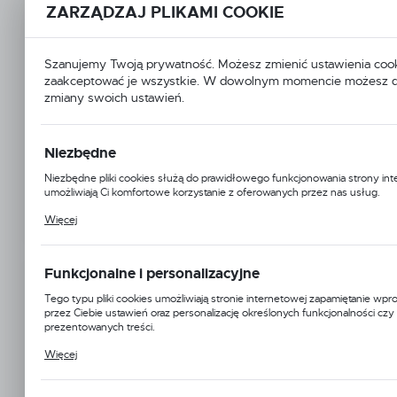
ZARZĄDZAJ PLIKAMI COOKIE
Szanujemy Twoją prywatność. Możesz zmienić ustawienia cook
zaakceptować je wszystkie. W dowolnym momencie możesz 
zmiany swoich ustawień.
Niezbędne
Niezbędne pliki cookies służą do prawidłowego funkcjonowania strony int
umożliwiają Ci komfortowe korzystanie z oferowanych przez nas usług.
Pliki cookies odpowiadają na podejmowane przez Ciebie działania w celu m.
Więcej
dostosowania Twoich ustawień preferencji prywatności, logowania czy wy
formularzy. Dzięki plikom cookies strona, z której korzystasz, może działać
zakłóceń.
Funkcjonalne i personalizacyjne
JDDTECH
Tego typu pliki cookies umożliwiają stronie internetowej zapamiętanie w
Symbol:
FR-019BK
przez Ciebie ustawień oraz personalizację określonych funkcjonalności czy
prezentowanych treści.
Jednostka miary:
metr
Dzięki tym plikom cookies możemy zapewnić Ci większy komfort korzystan
Więcej
funkcjonalności naszej strony poprzez dopasowanie jej do Twoich indywid
preferencji. Wyrażenie zgody na funkcjonalne i personalizacyjne pliki cook
Dostępny
dostępność większej ilości funkcji na stronie.